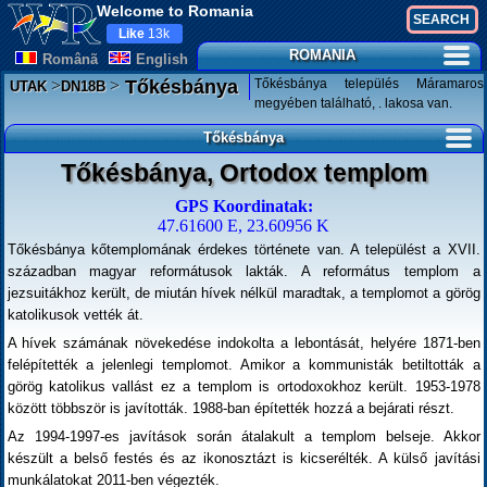
Welcome to Romania
Like
13k
ROMANIA
Românã
English
>
>
Tőkésbánya település Máramaros
Tőkésbánya
UTAK
DN18B
megyében található, . lakosa van.
Tőkésbánya
Tőkésbánya, Ortodox templom
GPS Koordinatak:
47.61600 E, 23.60956 K
Tőkésbánya kőtemplomának érdekes története van. A települést a XVII.
században magyar reformátusok lakták. A református templom a
jezsuitákhoz került, de miután hívek nélkül maradtak, a templomot a görög
katolikusok vették át.
A hívek számának növekedése indokolta a lebontását, helyére 1871-ben
felépítették a jelenlegi templomot. Amikor a kommunisták betiltották a
görög katolikus vallást ez a templom is ortodoxokhoz került. 1953-1978
között többször is javították. 1988-ban építették hozzá a bejárati részt.
Az 1994-1997-es javítások során átalakult a templom belseje. Akkor
készült a belső festés és az ikonosztázt is kicserélték. A külső javítási
munkálatokat 2011-ben végezték.