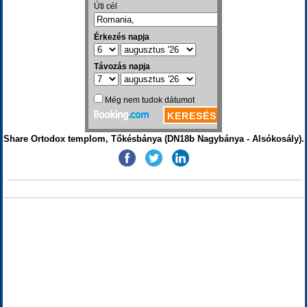
Share Ortodox templom, Tőkésbánya (DN18b Nagybánya - Alsókosály).