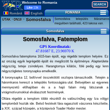
Welcome to Romania
Like
13k
ROMANIA
Românã
English
>
>
Somosfalva település Máramaros
Somosfalva
UTAK
DN18
megyében található, 423 lakosa van.
Somosfalva
Somosfalva, Fatemplom
GPS Koordinatak:
47.81687 E, 23.96970 K
Somosfalva fatemploma 1615-ban épült, egy régebbi templom helyére. Ez
az ország egyik legrégebb épült és megőrzött fa építménye. Alapterülete
négyszög, teteje zsindelyes. Harangtornya kilátós, fölé pedig egy lenn
négyszögletes toronysapka emelkedik.
A toronysapka 12, boltívvel összekötött oszlopra támaszkodik. Tetején a
háromkaros kereszt a település fontosságára utal. Belsejében az egyenes
mennyezetű előhajóban és a a hajó falain még látszanak a
virágmotívumokkal elválasztott festmények.
Oltára régebbi a templom többi részétől és valószínűleg egy Iza völgyi
templomból hozták ide. Belső festését fára ragasztott vászonra készítette,
a XIX. század közepén, a középvisói Toader Hodor mester.