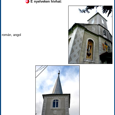
E nyelveken hívhat:
román, angol