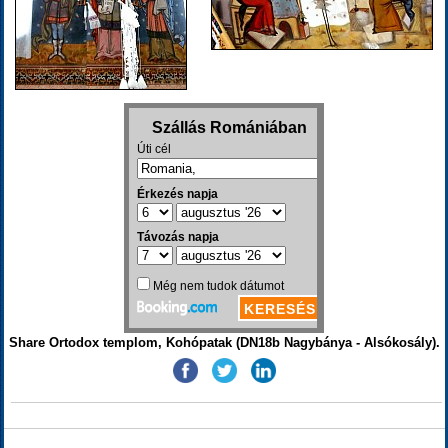
Share Ortodox templom, Kohópatak (DN18b Nagybánya - Alsókosály).