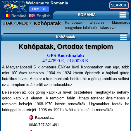
Welcome to Romania
Like
13k
ROMANIA
Românã
English
>
>
Kohópatak település Máramaros
Kohópatak
UTAK
DN18B
megyében található, . lakosa van.
Kohópatak
Kohópatak, Ortodox templom
GPS Koordinatak:
47.47899 E, 23.80038 K
A Magyarlápostól 5 kilométerre ÉNY-ra lévő Kohópatakon van egy, több
mint 100 éves templom. 1904 és 1924 között építették a hajdani görög
katolikus hívek. Amikor a kommunisták betiltották a görög katolikus vallást
ez a templom is átkerült az ortodoxokhoz.
Belsejében az idős görög katolikus hívek tiszteletére, meghagytak néhány
görög katolikus elemet. A templom falán látható történet értelmében a
templom belsejét 1968-1970 között renoválták. Ugyanakkor fedték be
bádoggal is a tetejét. 1995 és 1997 között a külsejét is renoválták.
Kapcsolat:
0040-727-821-491