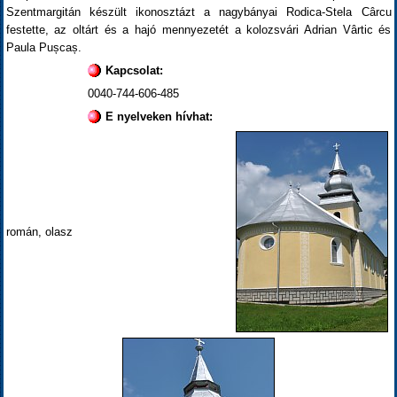
Szentmargitán készült ikonosztázt a nagybányai Rodica-Stela Cârcu
festette, az oltárt és a hajó mennyezetét a kolozsvári Adrian Vârtic és
Paula Pușcaș.
Kapcsolat:
0040-744-606-485
E nyelveken hívhat:
román, olasz