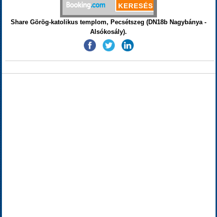
Share Görög-katolikus templom, Pecsétszeg (DN18b Nagybánya -
Alsókosály).