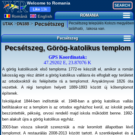
Welcome to Romania
Like
13k
ROMANIA
Românã
English
>
>
Pecsétszeg település Kolozs megyében
Pecsétszeg
UTAK
DN18B
található, . lakosa van.
Pecsétszeg
Pecsétszeg, Görög-katolikus templom
GPS Koordinatak:
47.29202 E, 23.87076 K
A görög katolikusok első temploma 1772-re készült el, amikor a román
lakosság egy rész áttért a görög katolikus vallásra és elfoglalt egy területet
az ortodoxoktól és felépítette rá a templomot. Anyakönyvei 1826 óta
vezettek. A régi templom helyett 1889-1893 között új kőtemplomot
építenek.
Iskolájukat 1844-ben indították el. 1948-ban a görög katolikus vallás
betiltásakor ez a templom is az ortodox egyházhoz kerül, az iskolát pedig
beszüntették, pékség, orvosi rendelő majd iskola működött benne. 1992-
ben alakult újra a görög katolikus egyház.
2003-ban vissza sikerült szerezniük a már leromlott állapotban lévő
templomot. A restaurálás 2008-2013 között tartott. A szentképeket és a