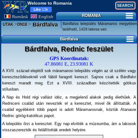
Welcome to Romania
Like
13k
ROMANIA
Românã
English
>
>
Bárdfalva település Máramaros megyében
Bárdfalva
UTAK
DN18
található, 1429 lakosa van.
Bárdfalva
Bárdfalva, Rednic feszület
GPS Koordinatak:
47.86081 E, 23.93081 K
A XVII. század elejétől sok máramarosi település végén az út szélén vagy
kereszteződéseknél volt fából faragott kereszt. Sajnos csak a Bárdfalvi
kereszt maradt meg. Ezt a XVIII. században készítették gótikus
stílusban.
A Nap és Hold régi vallást idéz, a megjelenő alakok pedig élethűek. A
Redniceni család után nevezték el a keresztet, mivel ők állíttatták. A
család egyébként több papot is adott Máramarosnak, köztük Atanasie
Rednic görög-katolikus papot.
A település őrzi a keresztet. Egy nap elvitték a múzeumba, ám a lakosok
visszaszerezték és felállították eredeti helyére.