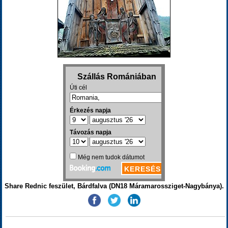
Share Rednic feszület, Bárdfalva (DN18 Máramarossziget-Nagybánya).