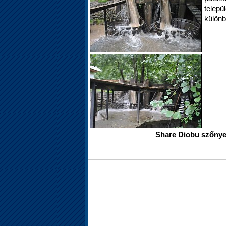
telep
különb
Share Diobu szőny