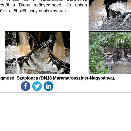
üléstől a Diobu szőnyegmosó, és abban
özik a többitől, hogy dupla kosaras.
egmosó, Szaplonca (DN18 Máramarossziget-Nagybánya).