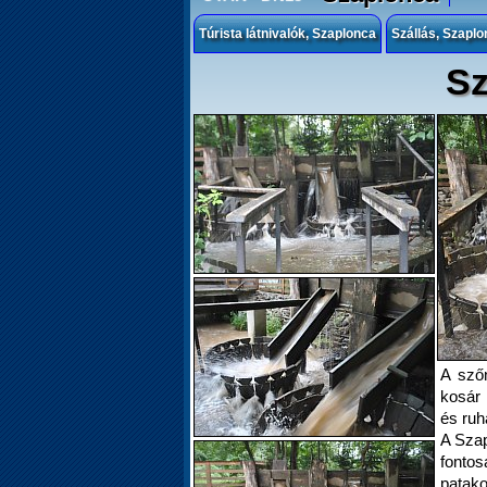
Túrista látnivalók, Szaplonca
Szállás, Szaplo
Sz
A sző
kosár
és ruh
A Szap
fonto
patak