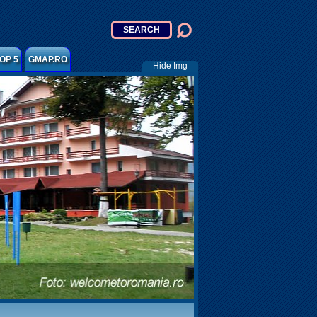
OP 5
GMAP.RO
Hide Img