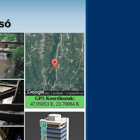
só
GPS Koordinatak:
47.95053 E, 23.70084 K