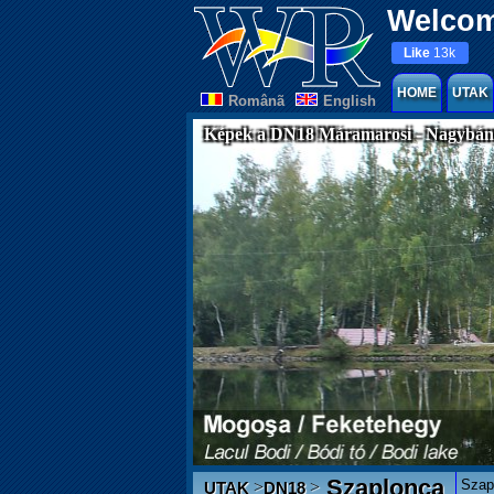
Welcom
Like
13k
HOME
UTAK
Românã
English
Képek a DN18 Máramarosi - Nagybány
Szaplonca
Szap
>
>
UTAK
DN18