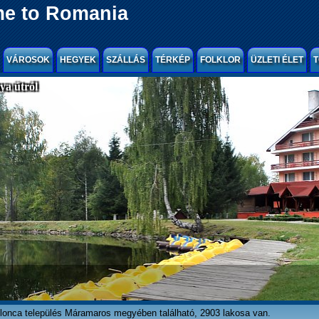
e to Romania
VÁROSOK
HEGYEK
SZÁLLÁS
TÉRKÉP
FOLKLOR
ÜZLETI ÉLET
T
a útról
lonca település Máramaros megyében található, 2903 lakosa van.