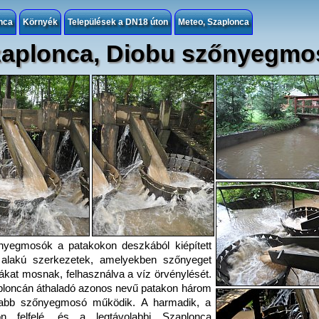
nca
Környék
Települések a DN18 úton
Meteo, Szaplonca
aplonca, Diobu szőnyegmo
nyegmosók a patakokon deszkából kiépített
 alakú szerkezetek, amelyekben szőnyeget
ákat mosnak, felhasználva a víz örvénylését.
loncán áthaladó azonos nevű patakon három
sabb szőnyegmosó működik. A harmadik, a
on felfelé, és a legtávolabbi Szaplonca