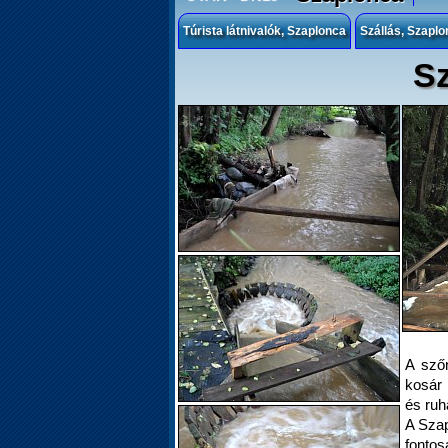
Túrista látnivalók, Szaplonca
Szállás, Szaplo
S
A sző
kosár
és ruh
A Szap
fonto