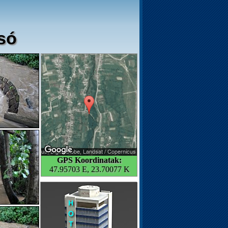
só
GPS Koordinatak:
47.95703 E, 23.70077 K