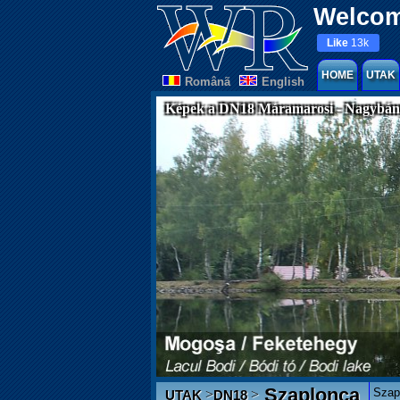
Welcom
Like
13k
HOME
UTAK
Românã
English
Képek a DN18 Máramarosi - Nagybány
Szaplonca
Szap
>
>
UTAK
DN18