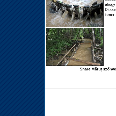
ahogy
Diobu
ismer
Share Măruț szőny