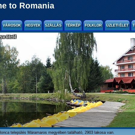
e to Romania
VÁROSOK
HEGYEK
SZÁLLÁS
TÉRKÉP
FOLKLOR
ÜZLETI ÉLET
T
a útról
lonca település Máramaros megyében található, 2903 lakosa van.