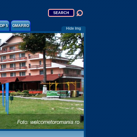
OP 5
GMAP.RO
Hide Img