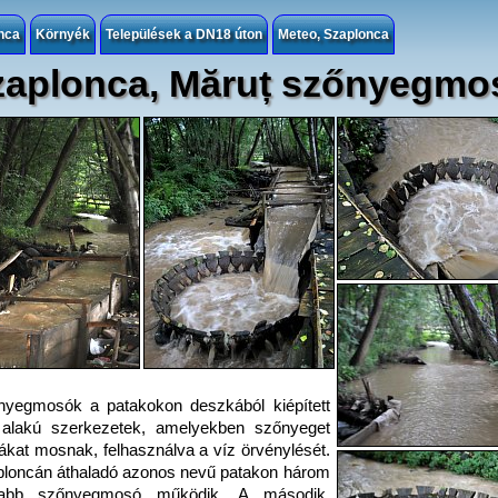
nca
Környék
Települések a DN18 úton
Meteo, Szaplonca
zaplonca, Măruț szőnyegmo
nyegmosók a patakokon deszkából kiépített
 alakú szerkezetek, amelyekben szőnyeget
ákat mosnak, felhasználva a víz örvénylését.
loncán áthaladó azonos nevű patakon három
sabb szőnyegmosó működik. A második,