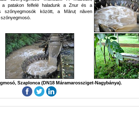
 a patakon felfelé haladunk a Znur és a
s szőnyegmosók között, a Măruț năven
t szőnyegmosó.
egmosó, Szaplonca (DN18 Máramarossziget-Nagybánya).