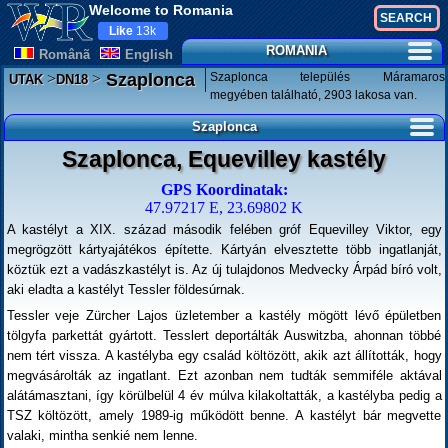
Welcome to Romania
Like
13k
ROMANIA
Românã
English
>
>
Szaplonca település Máramaros
Szaplonca
UTAK
DN18
megyében található, 2903 lakosa van.
Szaplonca
Szaplonca, Equevilley kastély
GPS Koordinatak:
47.97217 E, 23.69802 K
A kastélyt a XIX. század második felében gróf Equevilley Viktor, egy
megrögzött kártyajátékos építette. Kártyán elvesztette több ingatlanját,
köztük ezt a vadászkastélyt is. Az új tulajdonos Medvecky Árpád bíró volt,
aki eladta a kastélyt Tessler földesúrnak.
Tessler veje Zürcher Lajos üzletember a kastély mögött lévő épületben
tölgyfa parkettát gyártott. Tesslert deportálták Auswitzba, ahonnan többé
nem tért vissza. A kastélyba egy család költözött, akik azt állították, hogy
megvásárolták az ingatlant. Ezt azonban nem tudták semmiféle aktával
alátámasztani, így körülbelül 4 év múlva kilakoltatták, a kastélyba pedig a
TSZ költözött, amely 1989-ig működött benne. A kastélyt bár megvette
valaki, mintha senkié nem lenne.