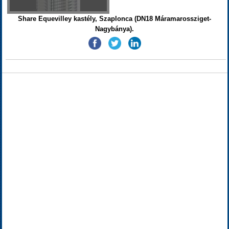
Share Equevilley kastély, Szaplonca (DN18 Máramarossziget-
Nagybánya).