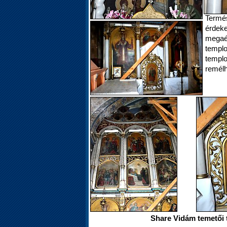
Termés
érdek
megaé
templo
templ
remélh
Share Vidám temetői