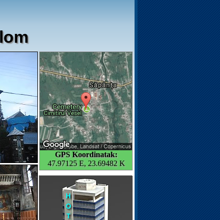
plom
GPS Koordinatak:
47.97125 E, 23.69482 K