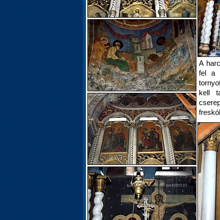
A harc
fel a 
tornyo
kell 
csere
freskó