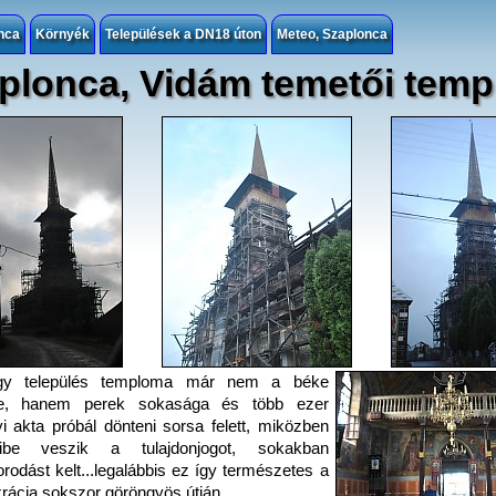
nca
Környék
Települések a DN18 úton
Meteo, Szaplonca
plonca, Vidám temetői tem
y település temploma már nem a béke
te, hanem perek sokasága és több ezer
yi akta próbál dönteni sorsa felett, miközben
be veszik a tulajdonjogot, sokakban
orodást kelt...legalábbis ez így természetes a
ácia sokszor göröngyös útján.