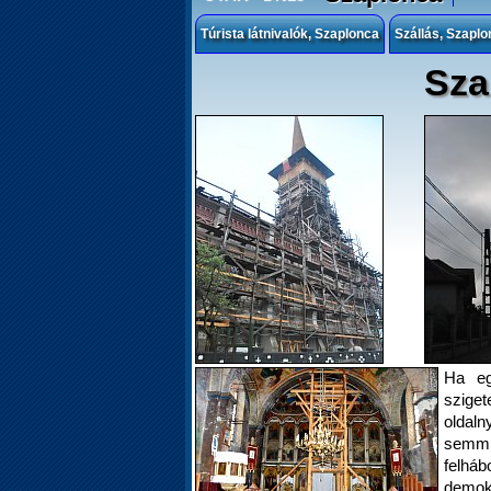
Túrista látnivalók, Szaplonca
Szállás, Szaplo
Sza
Ha eg
szige
oldaln
semmi
felháb
demokr