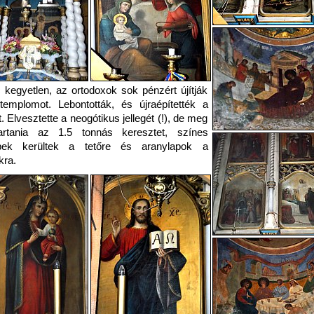
 kegyetlen, az ortodoxok sok pénzért újítják
templomot. Lebontották, és újraépítették a
t. Elvesztette a neogótikus jellegét (!), de meg
tartania az 1.5 tonnás keresztet, színes
pek kerültek a tetőre és aranylapok a
kra.