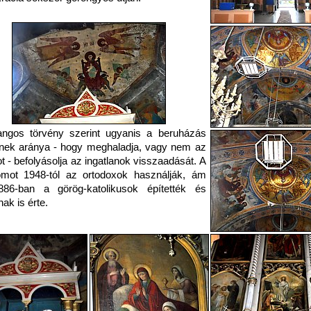
angos törvény szerint ugyanis a beruházás
nek aránya - hogy meghaladja, vagy nem az
t - befolyásolja az ingatlanok visszaadását. A
omot 1948-tól az ortodoxok használják, ám
886-ban a görög-katolikusok építették és
nak is érte.