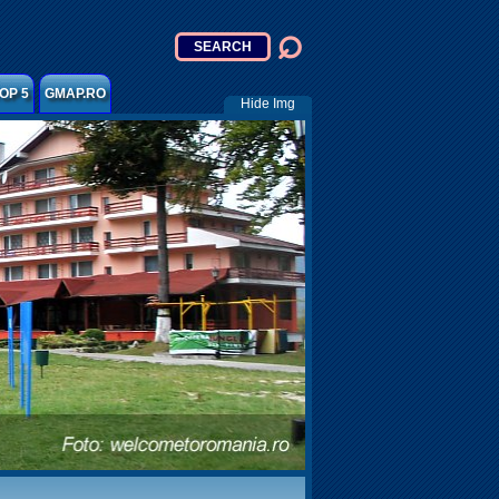
OP 5
GMAP.RO
Hide Img