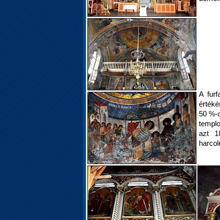
A furf
értéké
50 %-o
templ
azt 1
harcol