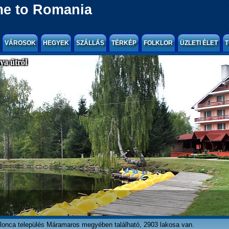
e to Romania
VÁROSOK
HEGYEK
SZÁLLÁS
TÉRKÉP
FOLKLOR
ÜZLETI ÉLET
T
a útról
lonca település Máramaros megyében található, 2903 lakosa van.