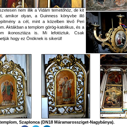
zetesen nem illik a Vidám temetőhöz, de kit
el, amikor olyan, a Guinness könyvbe illő
pítmény a cél, mint a közelben lévő Peri
m. Aktákban a templom görög-katolikus, és a
om ikonosztáza is. Mi lefotóztuk. Csak
etjük hogy ez Önöknek is sikerül!
 templom, Szaplonca (DN18 Máramarossziget-Nagybánya).