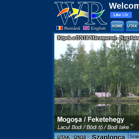
Welcom
Like
13k
HOME
UTAK
Românã
English
Képek a DN18 Máramarosi - Nagybány
Szaplonca
Szap
>
>
UTAK
DN18