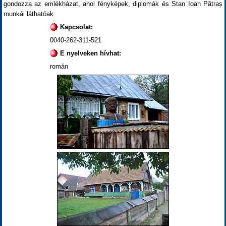
gondozza az emlékházat, ahol fényképek, diplomák és Stan Ioan Pătraș
munkái láthatóak
Kapcsolat:
0040-262-311-521
E nyelveken hívhat:
román