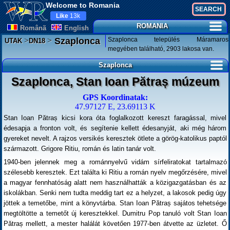
Welcome to Romania
Like
13k
ROMANIA
Românã
English
>
>
Szaplonca település Máramaros
Szaplonca
UTAK
DN18
megyében található, 2903 lakosa van.
Szaplonca
Szaplonca, Stan Ioan Pătraș múzeum
GPS Koordinatak:
47.97127 E, 23.69113 K
Stan Ioan Pătraș kicsi kora óta foglalkozott kereszt faragással, mivel
édesapja a fronton volt, és segítenie kellett édesanyját, aki még három
gyereket nevelt. A rajzos versikés keresztek ötlete a görög-katolikus paptól
származott. Grigore Ritiu, román és latin tanár volt.
1940-ben jelennek meg a románnyelvű vidám sírfeliratokat tartalmazó
szélesebb keresztek. Ezt találta ki Ritiu a román nyelv megőrzésére, mivel
a magyar fennhatóság alatt nem használhatták a közigazgatásban és az
iskolákban. Senki nem tudta meddig tart ez a helyzet, a lakosok pedig úgy
jöttek a temetőbe, mint a könyvtárba. Stan Ioan Pătraș sajátos tehetsége
megtöltötte a temetőt új keresztekkel. Dumitru Pop tanuló volt Stan Ioan
Pătraș mellett, a mester halálát követően 1977-ben átvette az üzletet. Ő