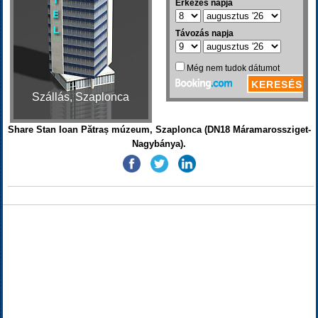
Szállás, Szaplonca
Share Stan Ioan Pătraș múzeum, Szaplonca (DN18 Máramarossziget-
Nagybánya).