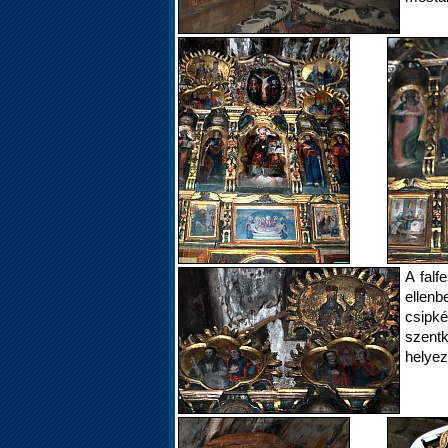
A falf
ellenb
csipké
szen
helyez