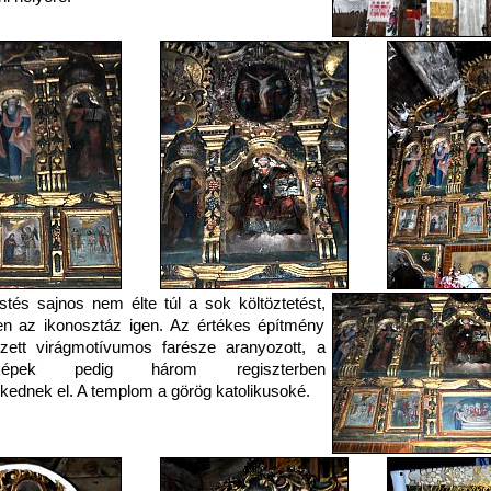
estés sajnos nem élte túl a sok költöztetést,
en az ikonosztáz igen. Az értékes építmény
zett virágmotívumos farésze aranyozott, a
tképek pedig három regiszterben
kednek el. A templom a görög katolikusoké.