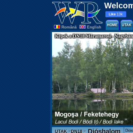
Welcom
Like
13k
HOME
UTAK
Românã
English
Képek a DN18 Máramarosi - Nagybány
Dióshalom
Diós
>
>
UTAK
DN18