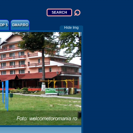
OP 5
GMAP.RO
Hide Img