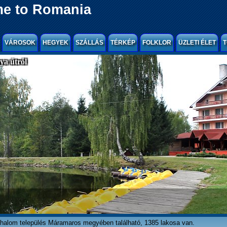
e to Romania
VÁROSOK
HEGYEK
SZÁLLÁS
TÉRKÉP
FOLKLOR
ÜZLETI ÉLET
T
a útról
halom település Máramaros megyében található, 1385 lakosa van.