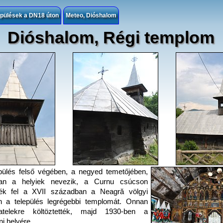
epülések a DN18 úton
Meteo, Dióshalom
Dióshalom, Régi templom
pülés felső végében, a negyed temetőjében,
an a helyiek nevezik, a Curnu csúcson
tték fel a XVII században a Neagră völgyi
n a település legrégebbi templomát. Onnan
atelekre költöztették, majd 1930-ben a
i helyére.