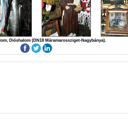
lom, Dióshalom (DN18 Máramarossziget-Nagybánya).