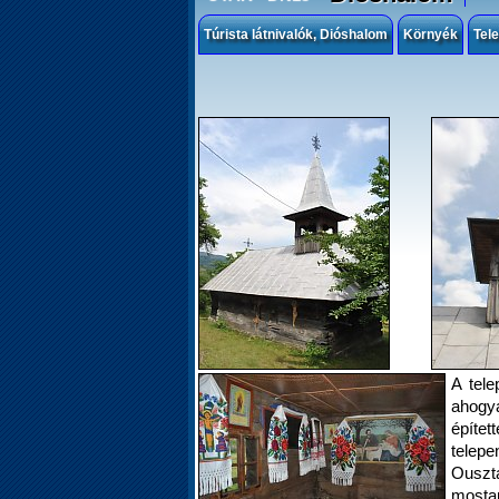
Túrista látnivalók, Dióshalom
Környék
Tel
A tele
ahogy
építe
telepe
Ouszt
mostan