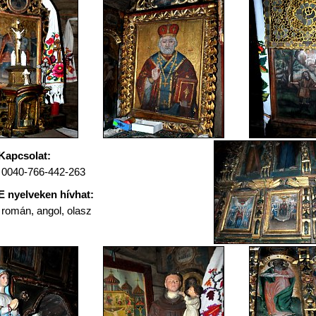
Kapcsolat:
0040-766-442-263
E nyelveken hívhat:
román, angol, olasz