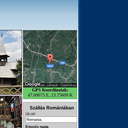
GPS Koordinatak:
47.60675 E, 23.75609 K