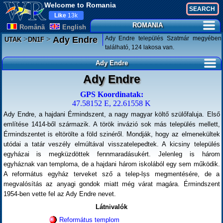
Welcome to Romania
Like
13k
ROMANIA
Românã
English
>
>
Ady Endre település Szatmár megyében
Ady Endre
UTAK
DN1F
található, 124 lakosa van.
Ady Endre
Ady Endre
GPS Koordinatak:
47.58152 E, 22.61558 K
Ady Endre, a hajdani Érmindszent, a nagy magyar költő szülőfaluja. Első
említése 1414-ből származik. A török invázió sok más település mellett,
Érmindszentet is eltörölte a föld szinéről. Mondják, hogy az elmenekültek
utódai a tatár veszély elmúltával visszatelepedtek. A kicsiny település
egyházai is megküzdöttek fennmaradásukért. Jelenleg is három
egyháznak van temploma, de a hajdani három iskolából egy sem működik.
A református egyház terveket sző a telep-lșs megmentésére, de a
megvalósítás az anyagi gondok miatt még várat magára. Érmindszent
1954-ben vette fel az Ady Endre nevet.
Látnivalók
Református templom