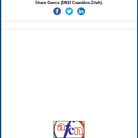
Share Gencs (DN1f Csanálos-Zilah).