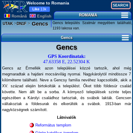
Welcome to Romania
Like
13k
ROMANIA
Românã
English
>
>
Gencs település Szatmár megyében található,
Gencs
UTAK
DN1F
1193 lakosa van.
Gencs
Gencs
GPS Koordinatak:
47.63358 E, 22.52304 K
Gencs az Érmellék azon települései közzé tartozik, ahol még
megmaradtak a hajdani mocsárvilág nyomai. Nagykárolytól mindössze 7
kilóméterre található. Neve a Gencsy familia nevéhez kapcsolódik, akik a
XV. század elején birtokolták a települést. Őket több földesúr család
követte. Nem állt be a sorba. A környező települések szinte teljes
egészében a Károlyi családhoz tartoztak, és svábok lakták. Gencsen
váltakoztak a földesurak és elkerülték a svábok. 1913-ban már
nagyközségnek számított.
Látnivalók
Református templom
Görög-katolikus templom