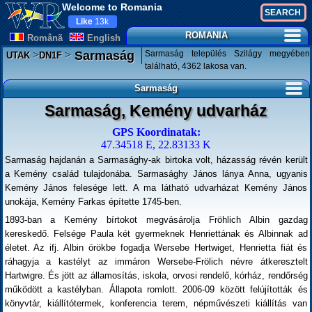
Welcome to Romania
Like
13k
ROMANIA
Românã
English
>
>
Sarmaság település Szilágy megyében
Sarmaság
UTAK
DN1F
található, 4362 lakosa van.
Sarmaság
Sarmaság, Kemény udvarház
GPS Koordinatak:
47.34518 E, 22.83133 K
Sarmaság hajdanán a Sarmasághy-ak birtoka volt, házasság révén került
a Kemény család tulajdonába. Sarmasághy János lánya Anna, ugyanis
Kemény János felesége lett. A ma látható udvarházat Kemény János
unokája, Kemény Farkas építette 1745-ben.
1893-ban a Kemény bírtokot megvásárolja Fröhlich Albin gazdag
kereskedő. Felsége Paula két gyermeknek Henriettának és Albinnak ad
életet. Az ifj. Albin örökbe fogadja Wersebe Hertwiget, Henrietta fiát és
ráhagyja a kastélyt az immáron Wersebe-Frölich névre átkeresztelt
Hartwigre. És jött az államosítás, iskola, orvosi rendelő, kórház, rendőrség
működött a kastélyban. Állapota romlott. 2006-09 között felújították és
könyvtár, kiállítótermek, konferencia terem, népművészeti kiállítás van