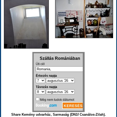
Share Kemény udvarház, Sarmaság (DN1f Csanálos-Zilah).