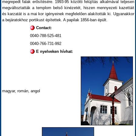
megrepedt falak erősítésére. 1993-95 közötti felújítás alkalmával teljesen
megváltoztatták a templom belső kinézetét, hiszen mennyezeti kazettáit
és karzatát is a mai kor igényeinek megfelelően alakították ki. Ugyanakkor
a bejáratokhoz portikust építettek. A papilak 1856-ban épült.
Contact:
0040-788-525-481
0040-766-731-992
E nyelveken hívhat:
magyar, román, angol