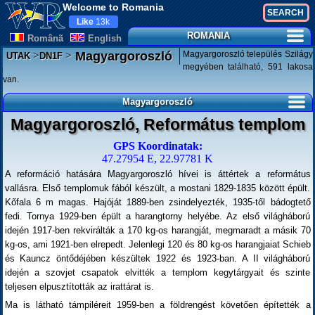
Welcome to Romania
Like
13k
ROMANIA
Românã
English
>
>
Magyargoroszló település Szilágy
Magyargoroszló
UTAK
DN1F
megyében található, 591 lakosa
van.
Magyargoroszló
Magyargoroszló, Református templom
GPS Koordinatak:
47.27954 E, 22.97781 K
A reformáció hatására Magyargoroszló hívei is áttértek a református
vallásra. Első templomuk fából készült, a mostani 1829-1835 között épült.
Kőfala 6 m magas. Hajóját 1889-ben zsindelyezték, 1935-től bádogtető
fedi. Tornya 1929-ben épült a harangtorny helyébe. Az első világháború
idején 1917-ben rekvirálták a 170 kg-os harangját, megmaradt a másik 70
kg-os, ami 1921-ben elrepedt. Jelenlegi 120 és 80 kg-os harangjaiat Schieb
és Kauncz öntődéjében készültek 1922 és 1923-ban. A II világháború
idején a szovjet csapatok elvitték a templom kegytárgyait és szinte
teljesen elpusztították az irattárat is.
Ma is látható támpiléreit 1959-ben a földrengést követően építették a