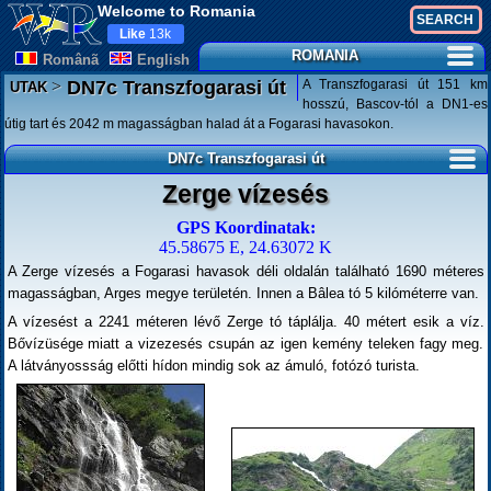
Welcome to Romania
Like
13k
ROMANIA
Românã
English
>
A Transzfogarasi út 151 km
DN7c Transzfogarasi út
UTAK
hosszú, Bascov-tól a DN1-es
útig tart és 2042 m magasságban halad át a Fogarasi havasokon.
DN7c Transzfogarasi út
Zerge vízesés
GPS Koordinatak:
45.58675 E, 24.63072 K
A Zerge vízesés a Fogarasi havasok déli oldalán található 1690 méteres
magasságban, Arges megye területén. Innen a Bâlea tó 5 kilóméterre van.
A vízesést a 2241 méteren lévő Zerge tó táplálja. 40 métert esik a víz.
Bővízüsége miatt a vizezesés csupán az igen kemény teleken fagy meg.
A látványossság előtti hídon mindig sok az ámuló, fotózó turista.