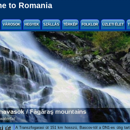
e to Romania
VÁROSOK
HEGYEK
SZÁLLÁS
TÉRKÉP
FOLKLOR
ÜZLETI ÉLET
T
i út
A Transzfogarasi út 151 km hosszú, Bascov-tól a DN1-es útig ta