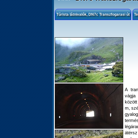
Túrista látnivalók, DN7c Transzfogarasi út
Te
A tra
vágja
között
m, szé
gyalog
termé
légár
átérsz