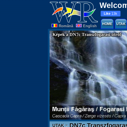
Welcom
Like
13k
HOME
UTAK
Românã
English
Képek a DN7c Transzfogarasi útról
DN7c Transzfogaras
>
UTAK