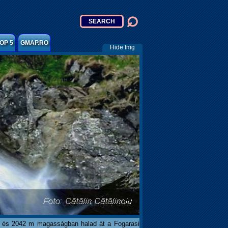
OP 5
GMAP.RO
Hide Img
rt és 2042 m magasságban halad át a Fogarasi