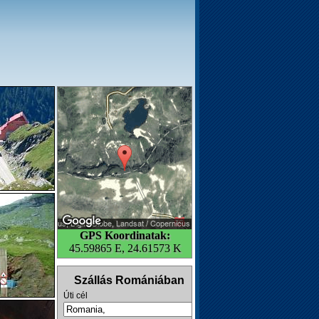
GPS Koordinatak:
45.59865 E, 24.61573 K