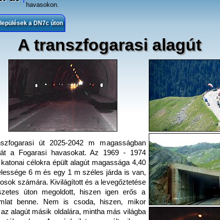
havasokon.
lepülések a DN7c úton
A transzfogarasi alagút
nszfogarasi út 2025-2042 m magasságban
 át a Fogarasi havasokat. Az 1969 - 1974
 katonai célokra épült alagút magassága 4,40
lessége 6 m és egy 1 m széles járda is van,
osok számára. Kivilágított és a levegőztetése
szetes úton megoldott, hiszen igen erős a
amlat benne. Nem is csoda, hiszen, mikor
 az alagút másik oldalára, mintha más világba