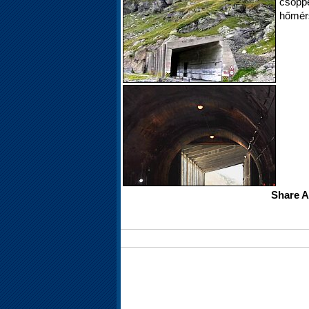
csöpp
hőmérs
Share A