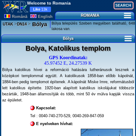
Welcome to Romania
Like
13k
ROMANIA
Românã
English
>
>
Bólya település Szeben megyében található, 648
Bólya
UTAK
DN14
lakosa van.
Bólya
Bolya, Katolikus templom
GPS Koordinatak:
45.97452 E, 24.27539 K
Bólya katolikus hívei a reformáció hatására lutheránusok lesznek a
középkori templommal együtt. A katolikusok 1858-ban előbb kápolnát,
1884-ben pedig templomot építenek. A kápolnát Miske Imre, reformátusból
lett katolikus építette. 1920-ban alapított katolikus iskolájukat többször
bezárták, 1948-ban államosítják és több, mint 50 év múlva kapják vissza
az épületet.
Kapcsolat:
Tel : 0040-740-270-529, 0040-269-847-059
E nyelveken hívhat: