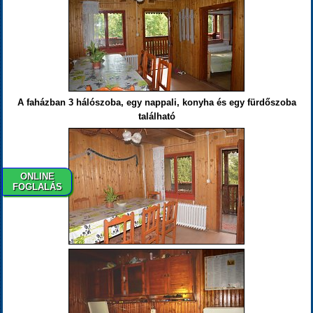
A faházban 3 hálószoba, egy nappali, konyha és egy fürdőszoba
található
ONLINE
FOGLALÁS