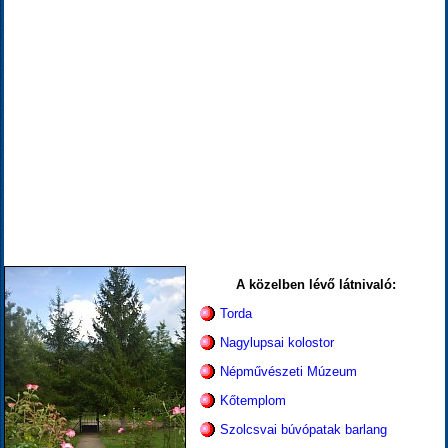
A közelben lévő látnivaló:
Torda
Nagylupsai kolostor
Népművészeti Múzeum
Kőtemplom
Szolcsvai búvópatak barlang