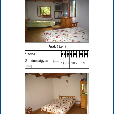
Árak ( Lej )
Szoba
2 duplaágyas
70
70
105
140