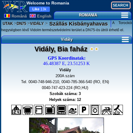
Welcome to Romania
Like
13k
ROMANIA
Românã
English
>
>
>
A Torockói
Szállás Kisbányahavas
UTAK
DN75
VIDÁLY
hegységben lévő Vidolm természetvédelmi terület a DN75-ös útról érhető el.
Vidály
Vidály, Bia faház
GPS Koordinatak:
46.48387 E, 23.51253 K
Vidály
200A szám
Tel. 0040-748-946-210, 0040-785-366-540 (RO, EN)
0040-747-423-224 (RO,HU)
Szobák száma: 3
Helyek száma: 12