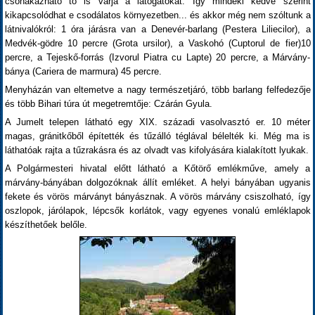
csónakázható tó is várja a látogatókat. Így mindeki kedve szerint
kikapcsolódhat e csodálatos környezetben... és akkor még nem szóltunk a
látnivalókról: 1 óra járásra van a Denevér-barlang (Pestera Liliecilor), a
Medvék-gödre 10 percre (Grota ursilor), a Vaskohó (Cuptorul de fier)10
percre, a Tejeskő-forrás (Izvorul Piatra cu Lapte) 20 percre, a Márvány-
bánya (Cariera de marmura) 45 percre.
Menyházán van eltemetve a nagy természetjáró, több barlang felfedezője
és több Bihari túra út megetremtője: Czárán Gyula.
A Jumelt telepen látható egy XIX. századi vasolvasztó er. 10 méter
magas, gránitkőből építették és tűzálló téglával bélelték ki. Még ma is
láthatóak rajta a tűzrakásra és az olvadt vas kifolyására kialakított lyukak.
A Polgármesteri hivatal előtt látható a Kőtörő emlékműve, amely a
márvány-bányában dolgozóknak állít emléket. A helyi bányában ugyanis
fekete és vörös márványt bányásznak. A vörös márvány csiszolható, így
oszlopok, járólapok, lépcsők korlátok, vagy egyenes vonalú emléklapok
készíthetőek belőle.