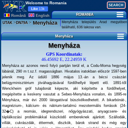
Welcome to Romania
Like
13k
ROMANIA
Românã
English
>
>
Menyháza település Arad megyében
Menyháza
UTAK
DN79A
található, 636 lakosa van.
Menyháza
Menyháza
GPS Koordinatak:
46.45692 E, 22.24959 K
Menyháza az azonos nevű folyó partján terül el, a Codu-Moma hegység
lábánál, 290 m t.sz.f. magasságban. Hivatalos iratokban először 1597-ben
jelenik meg. Az üdülő 1886 május 13.-án a bécsi császári
belügyminisztérium jóváhagyásával fürdőhellyé lépett elő. 1891-től
Wenckheim gróf tulajdonát képezte, aki kiépítette a fürdőhelyet,
megépítette a keskeny vasutat a Sebes-Menyháza vonalon, és 1895-re
Ményháza, már évi 2000 látogatóval büszkélkedhetett. A bikarbónát-,
magnézium-, kálcium- és nátrium-tartalmú mezotermális források (24-
32�C) a reomás, idegrendszeri, nőgyógyászati, anyagcsere- és
táplálkozási problémákkal küszködő embereknek ajánlott. Szállodák,
villák, cukrászdák, éttermek, diszkók, bárok strand és még egy