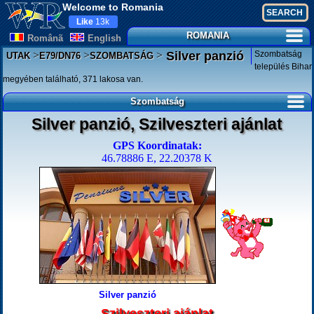
Welcome to Romania
Like
13k
ROMANIA
Românã
English
>
>
>
Szombatság
Silver panzió
UTAK
E79/DN76
SZOMBATSÁG
település Bihar
megyében található, 371 lakosa van.
Szombatság
Silver panzió, Szilveszteri ajánlat
GPS Koordinatak:
46.78886 E, 22.20378 K
Silver panzió
Szilveszteri ajánlat