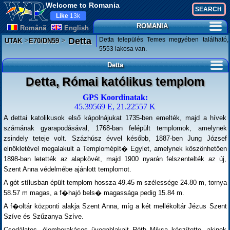
Welcome to Romania
Like
13k
ROMANIA
Românã
English
>
>
Detta település Temes megyében található,
Detta
UTAK
E70/DN59
5553 lakosa van.
Detta
Detta, Római katólikus templom
GPS Koordinatak:
45.39569 E, 21.22557 K
A dettai katolikusok első kápolnájukat 1735-ben emelték, majd a hívek
számának gyarapodásával, 1768-ban felépült templomok, amelynek
zsindely teteje volt. Százhúsz évvel később, 1887-ben Jung József
elnökletével megalakult a Templomépít� Egylet, amelynek köszönhetően
1898-ban letették az alapkövét, majd 1900 nyarán felszentelték az új,
Szent Anna védelmébe ajánlott templomot.
A gót stílusban épült templom hossza 49.45 m szélessége 24.80 m, tornya
58.57 m magas, a f�hajó bels� magassága pedig 15.84 m.
A f�oltár központi alakja Szent Anna, míg a két mellékoltár Jézus Szent
Szíve és Szűzanya Szíve.
Csodálatos, ólomberakásos üvegablakait Róth Miksa készítette, akinek