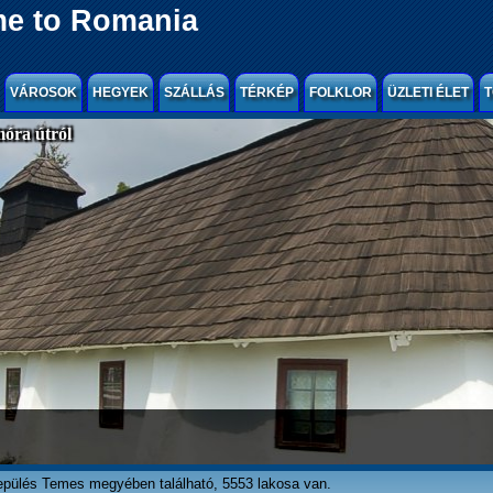
e to Romania
VÁROSOK
HEGYEK
SZÁLLÁS
TÉRKÉP
FOLKLOR
ÜZLETI ÉLET
T
óra útról
lepülés Temes megyében található, 5553 lakosa van.