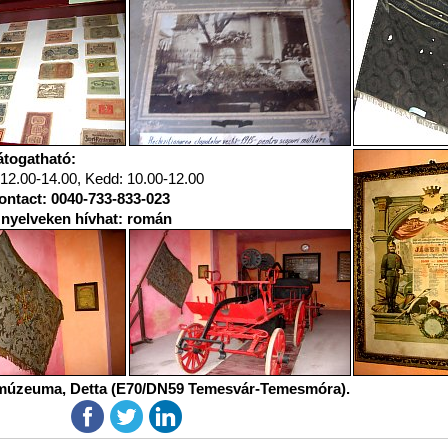
átogatható:
 12.00-14.00, Kedd: 10.00-12.00
ontact: 0040-733-833-023
 nyelveken hívhat: román
múzeuma, Detta (E70/DN59 Temesvár-Temesmóra).