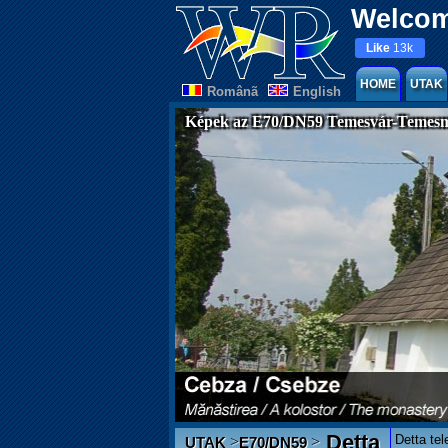
Welcom
Like
13k
HOME
UTAK
Românã
English
Képek az E70/DN59 Temesvár-Temesm
Detta
Detta te
>
>
UTAK
E70/DN59