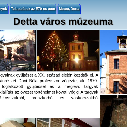
nyék
Települések az E70-es úton
Meteo, Detta
Detta város múzeuma
yainak gyűjtését a XX. század elején kezdték el. A
ánrészét Dani Béla professzor végezte, aki 1970-
 foglalkozott gyűjtéssel és a meglévő tárgyak
 kiállítás az övezet történelmét követi végig. A tárgyak
ő-kosszakból, bronzkorból és vaskorszakból