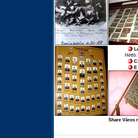
L
Hétfő:
C
E
Share Város 