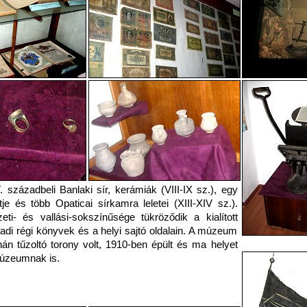
 századbeli Banlaki sír, kerámiák (VIII-IX sz.), egy
je és több Opaticai sírkamra leletei (XIII-XIV sz.).
ti- és vallási-sokszínűsége tükröződik a kialított
adi régi könyvek és a helyi sajtó oldalain. A múzeum
nán tűzoltó torony volt, 1910-ben épült és ma helyet
múzeumnak is.