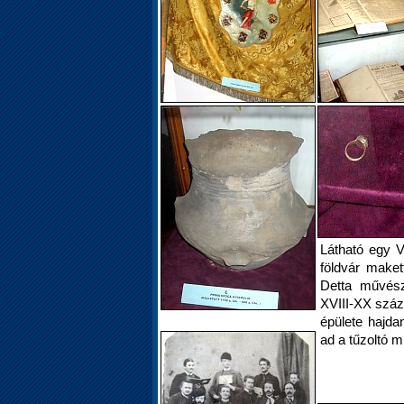
Látható egy V.
földvár makett
Detta művésze
XVIII-XX száz
épülete hajda
ad a tűzoltó 