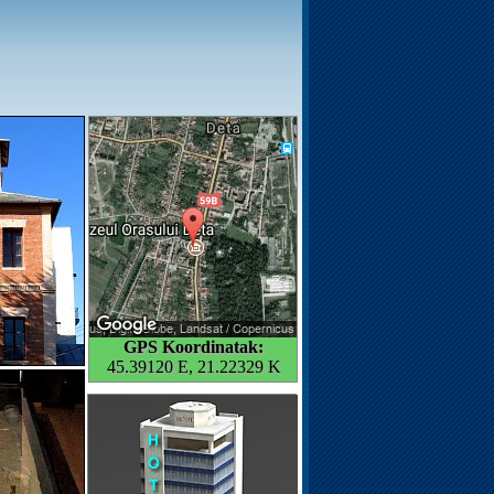
GPS Koordinatak:
45.39120 E, 21.22329 K