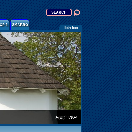
OP 5
GMAP.RO
Hide Img