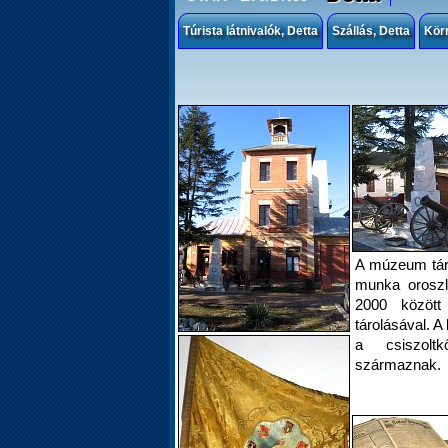
Túrista látnivalók, Detta
Szállás, Detta
Kör
A múzeum tárg
munka oroszl
2000 között
tárolásával. A
a csiszoltk
származnak.