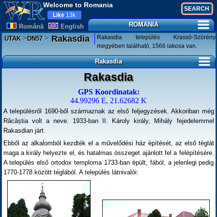
Welcome to Romania
Like
13k
ROMANIA
Românã
English
>
>
Rakasdia település Krassó-Szörény
Rakasdia
UTAK
DN57
megyében található, 1566 lakosa van.
Rakasdia
Rakasdia
GPS Koordinatak:
44.99296 E, 21.62682 K
A településről 1690-ből származnak az első feljegyzések. Akkoriban még
Răcăștia volt a neve. 1933-ban II. Károly király, Mihály fejedelemmel
Rakasdian járt.
Ebből az alkalomból kezdték el a művelődési ház építését, az első téglát
maga a király helyezte el, és hatalmas összeget ajánlott fel a felépítésére.
A település első ortodox temploma 1733-ban épült, fából, a jelenlegi pedig
1770-1778 között téglából. A település látnivalói: