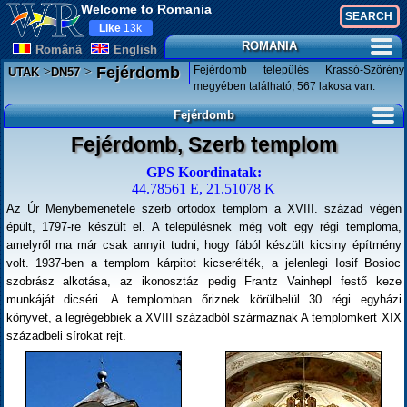
Welcome to Romania
Like
13k
ROMANIA
Românã
English
>
>
Fejérdomb település Krassó-Szörény
Fejérdomb
UTAK
DN57
megyében található, 567 lakosa van.
Fejérdomb
Fejérdomb, Szerb templom
GPS Koordinatak:
44.78561 E, 21.51078 K
Az Úr Menybemenetele szerb ortodox templom a XVIII. század végén
épült, 1797-re készült el. A településnek még volt egy régi temploma,
amelyről ma már csak annyit tudni, hogy fából készült kicsiny építmény
volt. 1937-ben a templom kárpitot kicserélték, a jelenlegi Iosif Bosioc
szobrász alkotása, az ikonosztáz pedig Frantz Vainhepl festő keze
munkáját dicséri. A templomban őriznek körülbelül 30 régi egyházi
könyvet, a legrégebbiek a XVIII századból származnak A templomkert XIX
századbeli sírokat rejt.