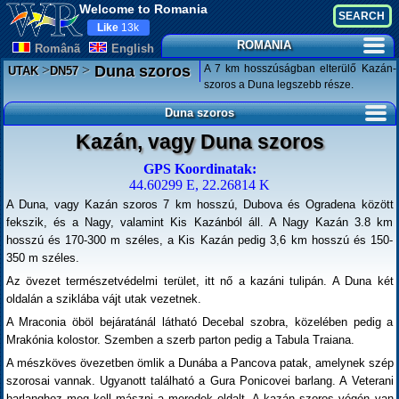
Welcome to Romania
Like
13k
ROMANIA
Românã
English
>
>
A 7 km hosszúságban elterülő Kazán-
Duna szoros
UTAK
DN57
szoros a Duna legszebb része.
Duna szoros
Kazán, vagy Duna szoros
GPS Koordinatak:
44.60299 E, 22.26814 K
A Duna, vagy Kazán szoros 7 km hosszú, Dubova és Ogradena között
fekszik, és a Nagy, valamint Kis Kazánból áll. A Nagy Kazán 3.8 km
hosszú és 170-300 m széles, a Kis Kazán pedig 3,6 km hosszú és 150-
350 m széles.
Az övezet természetvédelmi terület, itt nő a kazáni tulipán. A Duna két
oldalán a sziklába vájt utak vezetnek.
A Mraconia öböl bejáratánál látható Decebal szobra, közelében pedig a
Mrakónia kolostor. Szemben a szerb parton pedig a Tabula Traiana.
A mészköves övezetben ömlik a Dunába a Pancova patak, amelynek szép
szorosai vannak. Ugyanott található a Gura Ponicovei barlang. A Veterani
barlanghoz meg kell mászni a meredek oldalt. A kazán szoros végén van