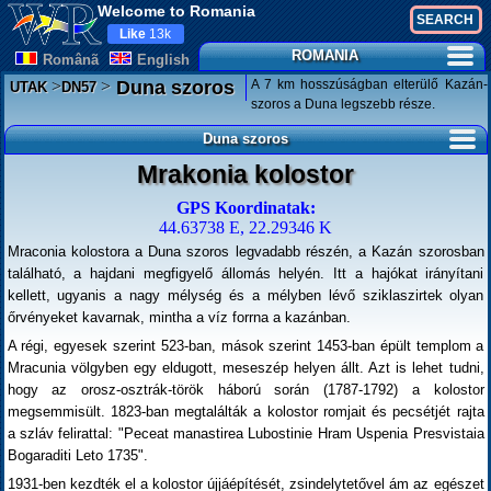
Welcome to Romania
Like
13k
ROMANIA
Românã
English
>
>
A 7 km hosszúságban elterülő Kazán-
Duna szoros
UTAK
DN57
szoros a Duna legszebb része.
Duna szoros
Mrakonia kolostor
GPS Koordinatak:
44.63738 E, 22.29346 K
Mraconia kolostora a Duna szoros legvadabb részén, a Kazán szorosban
található, a hajdani megfigyelő állomás helyén. Itt a hajókat irányítani
kellett, ugyanis a nagy mélység és a mélyben lévő sziklaszirtek olyan
őrvényeket kavarnak, mintha a víz forrna a kazánban.
A régi, egyesek szerint 523-ban, mások szerint 1453-ban épült templom a
Mracunia völgyben egy eldugott, meseszép helyen állt. Azt is lehet tudni,
hogy az orosz-osztrák-török háború során (1787-1792) a kolostor
megsemmisült. 1823-ban megtalálták a kolostor romjait és pecsétjét rajta
a szláv felirattal: "Peceat manastirea Lubostinie Hram Uspenia Presvistaia
Bogaraditi Leto 1735".
1931-ben kezdték el a kolostor újjáépítését, zsindelytetővel ám az egészet