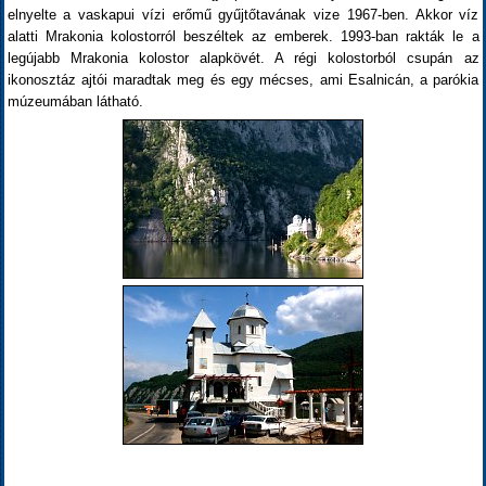
elnyelte a vaskapui vízi erőmű gyűjtőtavának vize 1967-ben. Akkor víz
alatti Mrakonia kolostorról beszéltek az emberek. 1993-ban rakták le a
legújabb Mrakonia kolostor alapkövét. A régi kolostorból csupán az
ikonosztáz ajtói maradtak meg és egy mécses, ami Esalnicán, a parókia
múzeumában látható.