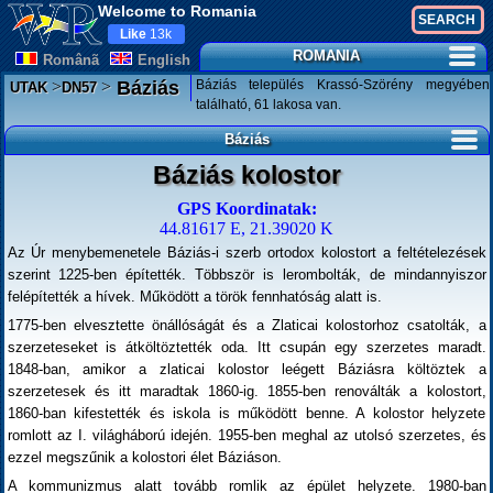
Welcome to Romania
Like
13k
ROMANIA
Românã
English
>
>
Báziás település Krassó-Szörény megyében
Báziás
UTAK
DN57
található, 61 lakosa van.
Báziás
Báziás kolostor
GPS Koordinatak:
44.81617 E, 21.39020 K
Az Úr menybemenetele Báziás-i szerb ortodox kolostort a feltételezések
szerint 1225-ben építették. Többször is lerombolták, de mindannyiszor
felépítették a hívek. Működött a török fennhatóság alatt is.
1775-ben elvesztette önállóságát és a Zlaticai kolostorhoz csatolták, a
szerzeteseket is átköltöztették oda. Itt csupán egy szerzetes maradt.
1848-ban, amikor a zlaticai kolostor leégett Báziásra költöztek a
szerzetesek és itt maradtak 1860-ig. 1855-ben renoválták a kolostort,
1860-ban kifestették és iskola is működött benne. A kolostor helyzete
romlott az I. világháború idején. 1955-ben meghal az utolsó szerzetes, és
ezzel megszűnik a kolostori élet Báziáson.
A kommunizmus alatt tovább romlik az épület helyzete. 1980-ban