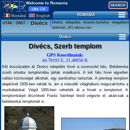
Welcome to Romania
Like
13k
ROMANIA
Românã
English
>
>
Divécs település Krassó-Szörény megyében
Divécs
UTAK
DN57
található, 281 lakosa van.
Divécs
Divécs, Szerb templom
GPS Koordinatak:
44.78193 E, 21.48056 K
Két évszázadon át Divécs település hívei a szomszéd falu, Belobreska
szerb ortodox templomába jártak imádkozni. A két falu hívei egyetlen
vallási közösséget alkottak, egy parókiához tartoztak. A jelenlegi templom
alapkövét 1935-ben rakták le, ám a második világháburú megszakította a
munkálatokat. Végül 1955-ben vehették át a hívek a templomot. A
templomkárpit díszítését Frantz Vainhepl festő végezte el, akárcsak a
belobreskai templomét is.