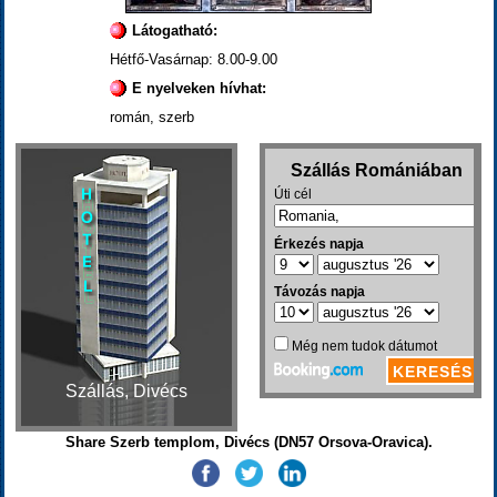
Látogatható:
Hétfő-Vasárnap: 8.00-9.00
E nyelveken hívhat:
román, szerb
Szállás, Divécs
Share Szerb templom, Divécs (DN57 Orsova-Oravica).