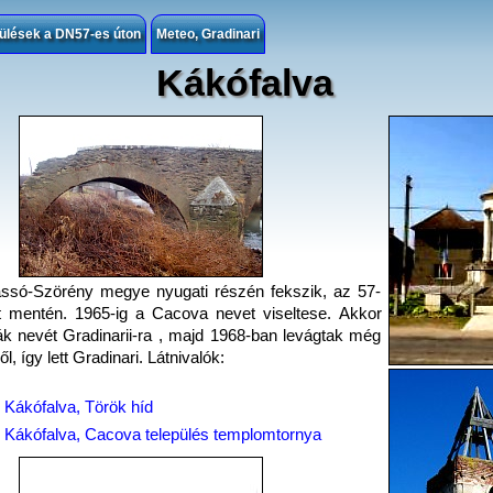
ülések a DN57-es úton
Meteo, Gradinari
Kákófalva
assó-Szörény megye nyugati részén fekszik, az 57-
t mentén. 1965-ig a Cacova nevet viseltese. Akkor
ák nevét Gradinarii-ra , majd 1968-ban levágtak még
ől, így lett Gradinari. Látnivalók:
Kákófalva, Török híd
Kákófalva, Cacova település templomtornya