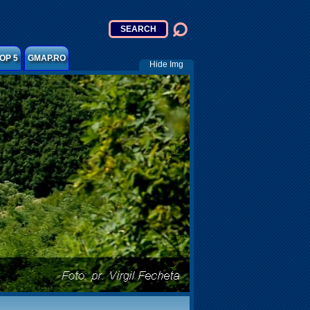
OP 5
GMAP.RO
Hide Img