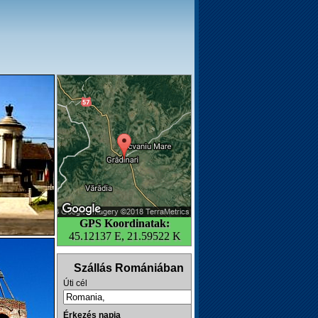
GPS Koordinatak:
45.12137 E, 21.59522 K