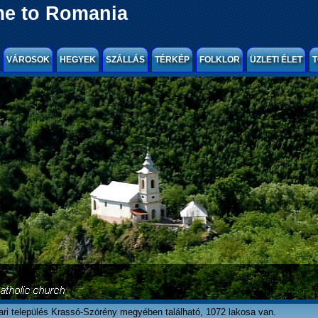
e to Romania
VÁROSOK
HEGYEK
SZÁLLÁS
TÉRKÉP
FOLKLOR
ÜZLETI ÉLET
T
ari település Krassó-Szörény megyében található, 1072 lakosa van.