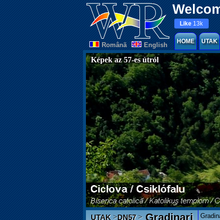
Welcom
Like
13k
HOME
UTAK
Românã
English
Képek az 57-es útról
Gradinari
Gradin
>
>
UTAK
DN57