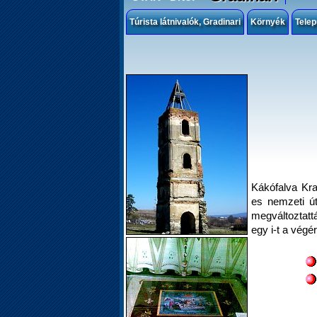
Túrista látnivalók, Gradinari
Környék
Telep
Kákófalva Kr
es nemzeti ú
megváltoztatt
egy i-t a végér