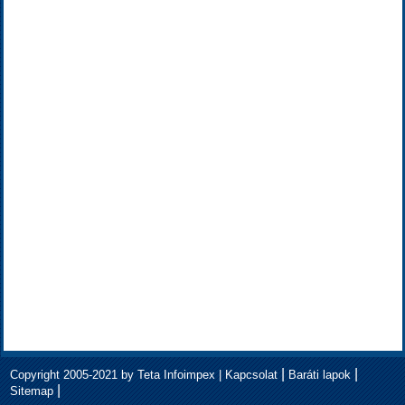
|
|
Copyright 2005-2021 by Teta Infoimpex |
Kapcsolat
Baráti lapok
|
Sitemap