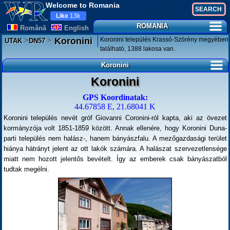
Welcome to Romania
Like
13k
ROMANIA
Românã
English
>
>
Koronini település Krassó-Szörény megyében
Koronini
UTAK
DN57
található, 1388 lakosa van.
Koronini
Koronini
GPS Koordinatak:
44.67858 E, 21.68041 K
Koronini település nevét gróf Giovanni Coronini-ról kapta, aki az övezet
kormányzója volt 1851-1859 között. Annak ellenére, hogy Koronini Duna-
parti település nem halász-, hanem bányászfalu. A mezőgazdasági terület
hiánya hátrányt jelent az ott lakók számára. A halászat szervezetlensége
miatt nem hozott jelentős bevételt. Így az emberek csak bányászatból
tudtak megélni.