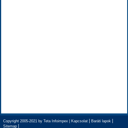
|
|
Copyright 2005-2021 by Teta Infoimpex |
Kapcsolat
Baráti lapok
|
Sitemap