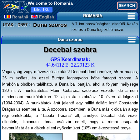
Welcome to Romania
Like
13k
ROMANIA
Românã
English
>
>
A 7 km hosszúságban elterülő Kazán-
Duna szoros
UTAK
DN57
szoros a Duna legszebb része.
Duna szoros
Decebal szobra
GPS Koordinatak:
44.64112 E, 22.29123 K
Vagányság vagy művészeti alkotás? Decebal domborműve, 55 m magas,
25 m széles, és ezzel Európa legnagyobb kőbe faragott szobra. A
Mrakónia öbölben található, a Duna bal partján, ahol a folyam mélysége
120 m. A munkálatokat Florin Cotarcea szobrász vezette, de a nem
mindennapi munkálatokon 12 alpinista szobrász 10 éven átdolgozott
(1994-2004). A munkálatok árát jelentő egy millió dollárt Iosif Constantin
Drăgan üzletember állta. A szoborral szemben, a Duna másik oldalán a egy
régi emléktábla, a "Tabula Traiana" áll, amelyet Decebál dák vezér
ellenfele, Traianusz római császár emelt, hogy a római csapatok
bevonulását és a dákok elleni győzelmüket (105) emlékezetessé tegye.