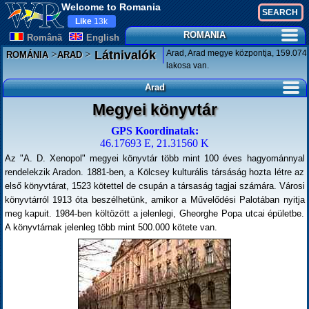
Welcome to Romania
Like
13k
ROMANIA
Românã
English
>
>
Arad, Arad megye központja, 159.074
Látnivalók
ROMÁNIA
ARAD
lakosa van.
Arad
Megyei könyvtár
GPS Koordinatak:
46.17693 E, 21.31560 K
Az "A. D. Xenopol" megyei könyvtár több mint 100 éves hagyománnyal
rendelekzik Aradon. 1881-ben, a Kölcsey kulturális társáság hozta létre az
első könyvtárat, 1523 kötettel de csupán a társaság tagjai számára. Városi
könyvtárról 1913 óta beszélhetünk, amikor a Művelődési Palotában nyitja
meg kapuit. 1984-ben költözött a jelenlegi, Gheorghe Popa utcai épületbe.
A könyvtárnak jelenleg több mint 500.000 kötete van.