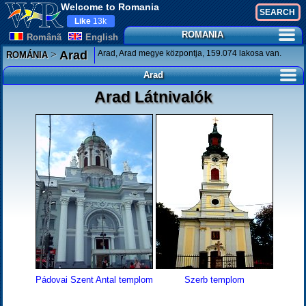
Welcome to Romania
Like
13k
ROMANIA
Românã
English
>
Arad, Arad megye központja, 159.074 lakosa van.
Arad
ROMÁNIA
Arad
Arad Látnivalók
Pádovai Szent Antal templom
Szerb templom