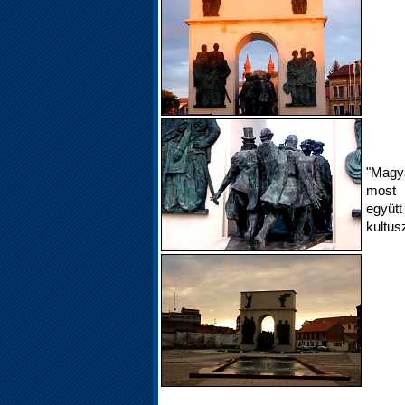
"Magy
most 
együt
kultus