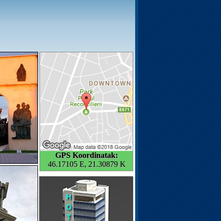
GPS Koordinatak:
46.17105 E, 21.30879 K