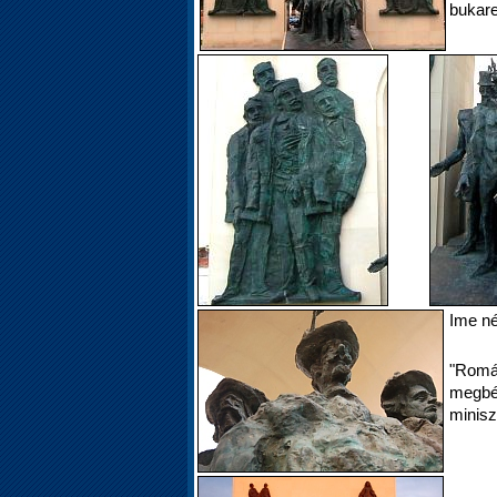
bukare
Ime né
"Romá
megbé
minisz