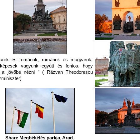
arok és románok, románok és magyarok,
képesek vagyunk együtt és fontos, hogy
t a jövőbe nézni " ( Răzvan Theodorescu
zminiszter)
Share Megbékélés parkja, Arad.