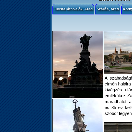
Turista látnivalók, Arad
Szállás, Arad
Körn
A szabadságh
címén halálra 
kivégzés utá
emlékükre. Za
maradhatott a 
és 85 év kell
szobor legyen 