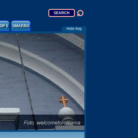
OP 5
GMAP.RO
Hide Img