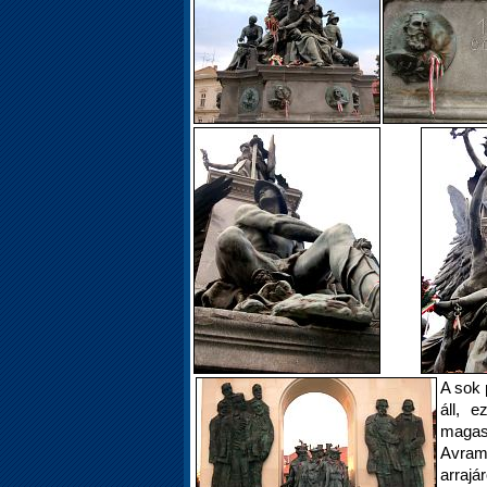
A sok 
áll, 
magas
Avram
arrajá