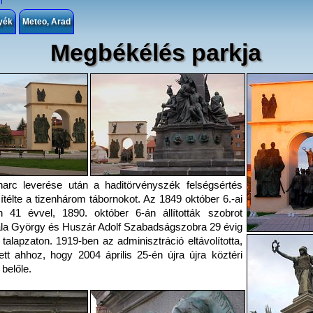
yék
Meteo, Arad
Megbékélés parkja
arc leverése után a haditörvényszék felségsértés
ítélte a tizenhárom tábornokot. Az 1849 október 6.-ai
n 41 évvel, 1890. október 6-án állították szobrot
la György és Huszár Adolf Szabadságszobra 29 évig
talapzaton. 1919-ben az adminisztráció eltávolította,
ett ahhoz, hogy 2004 április 25-én újra újra köztéri
belőle.