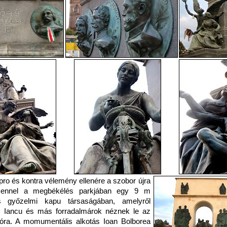
pro és kontra vélemény ellenére a szobor újra
ezennel a megbékélés parkjában egy 9 m
 győzelmi kapu társaságában, amelyről
 Iancu és más forradalmárok néznek le az
róra. A momumentális alkotás Ioan Bolborea