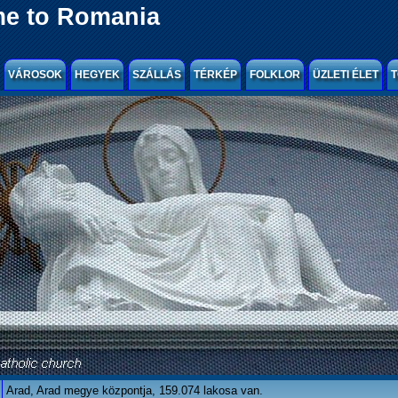
e to Romania
VÁROSOK
HEGYEK
SZÁLLÁS
TÉRKÉP
FOLKLOR
ÜZLETI ÉLET
T
Arad, Arad megye központja, 159.074 lakosa van.