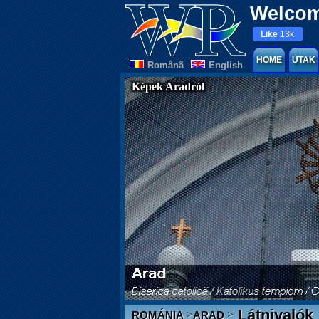
Welcom
Like
13k
HOME
UTAK
Românã
English
Képek Aradról
Látnivalók
>
>
ROMÁNIA
ARAD