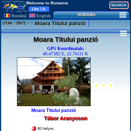
Welcome to Romania
Like
13k
ROMANIA
Românã
English
>
>
>
Moara Titului panzió
UTAK
DN75
Moara Titului panzió
GPS Koordinatak:
46.47382 E, 22.76111 K
Moara Titului panzió
Tábor Aranyoson
40 helyes