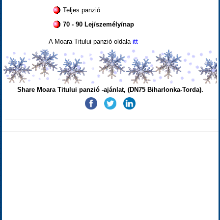
Teljes panzió
70 - 90 Lej/személy/nap
A Moara Titului panzió oldala
itt
Share Moara Titului panzió -ajánlat, (DN75 Biharlonka-Torda).