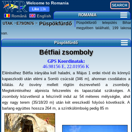
Welcome to Romania
Like
13k
ROMANIA
Românã
English
>
>
Püspökfürdő település Bihar
Püspökfürdő
UTAK
E79/DN76
megyében található, 199 lakosa
van.
Püspökfürdő
Bétfiai zsomboly
GPS Koordinatak:
46.98156 E, 22.01956 K
Eléréséhez Bétfia irányába kell haladni, a Május 1 erdei rövid és könnyű
kapaszkodó után elérni a Somló csúcsát (346 m), ahonnan csodálatos a
kilátás. Az ösvény mellett rögtön észrevehető a zsomboly.
Megtekintéséhez alpinista felszerelés és tapasztalat szükséges. A
zsomboly közvetlenül a felszínről indul az 54 méteres mélységbe, ahol
egy nagy terem (35/18/20 m) után két ereszkedő folyósó következik. A
barlang együttes hossza 264 m, a színtkülömbség pedig 85 m