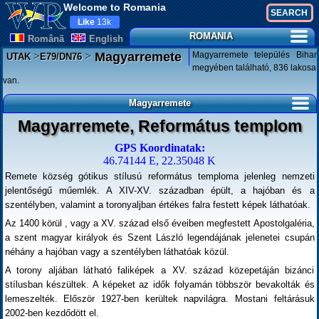
Welcome to Romania
Like
13k
ROMANIA
Românã
English
>
>
Magyarremete település Bihar
Magyarremete
UTAK
E79/DN76
megyében található, 836 lakosa
van.
Magyarremete
Magyarremete, Református templom
GPS Koordinatak:
46.74144 E, 22.35048 K
Remete község gótikus stílusú református temploma jelenleg nemzeti
jelentőségű műemlék. A XIV-XV. században épült, a hajóban és a
szentélyben, valamint a toronyaljban értékes falra festett képek láthatóak.
Az 1400 körül , vagy a XV. század első éveiben megfestett Apostolgaléria,
a szent magyar királyok és Szent László legendájának jelenetei csupán
néhány a hajóban vagy a szentélyben láthatóak közül.
A torony aljában látható faliképek a XV. század közepetáján bizánci
stílusban készültek. A képeket az idők folyamán többször bevakolták és
lemeszelték. Először 1927-ben kerültek napvilágra. Mostani feltárásuk
2002-ben kezdődött el.