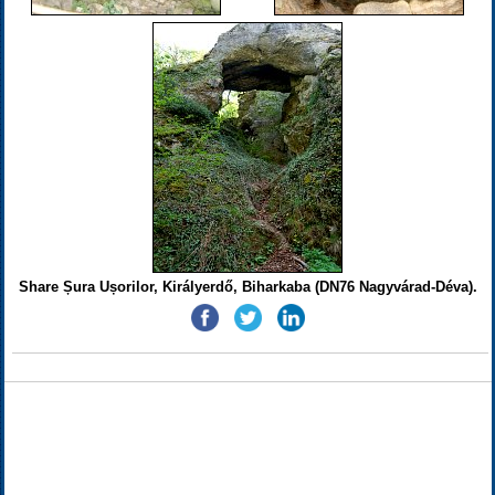
Share Șura Ușorilor, Királyerdő, Biharkaba (DN76 Nagyvárad-Déva).