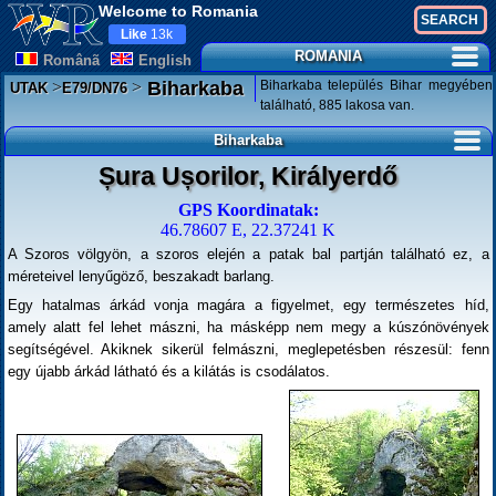
Welcome to Romania
Like
13k
ROMANIA
Românã
English
>
>
Biharkaba település Bihar megyében
Biharkaba
UTAK
E79/DN76
található, 885 lakosa van.
Biharkaba
Șura Ușorilor, Királyerdő
GPS Koordinatak:
46.78607 E, 22.37241 K
A Szoros völgyön, a szoros elején a patak bal partján található ez, a
méreteivel lenyűgöző, beszakadt barlang.
Egy hatalmas árkád vonja magára a figyelmet, egy természetes híd,
amely alatt fel lehet mászni, ha másképp nem megy a kúszónövények
segítségével. Akiknek sikerül felmászni, meglepetésben részesül: fenn
egy újabb árkád látható és a kilátás is csodálatos.