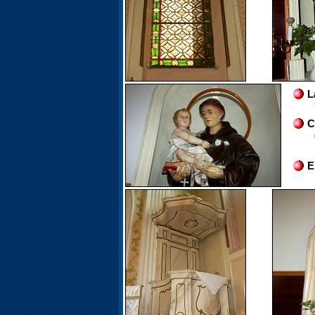
L
C
E