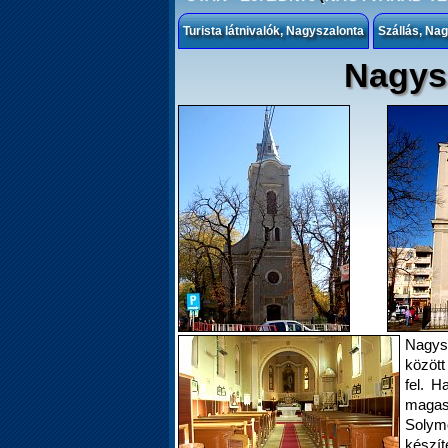
Turista látnivalók, Nagyszalonta
Szállás, Na
Nagys
Nagysz
között
fel. 
magas
Soly
készíte