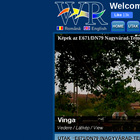
Welcom
Like
13k
HOME
UTAK
Românã
English
Képek az E671/DN79 Nagyvárad-Teme
>
UTAK
E671/DN79 (NAGYVÁRAD-T