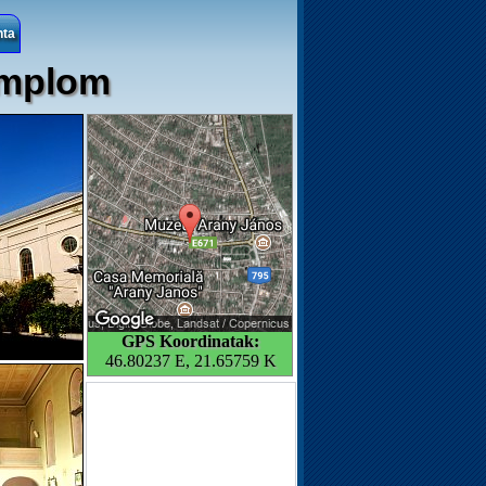
nta
emplom
GPS Koordinatak:
46.80237 E, 21.65759 K