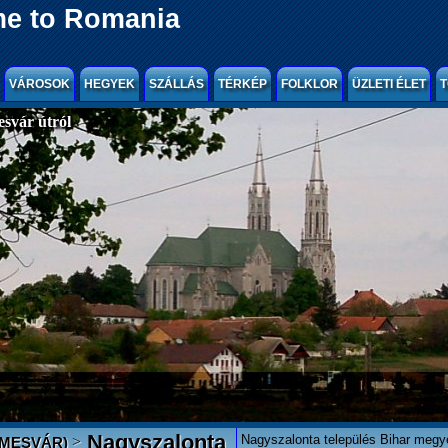
e to Romania
VÁROSOK
HEGYEK
SZÁLLÁS
TÉRKÉP
FOLKLOR
ÜZLETI ÉLET
T
svár útról
Nagyszalonta
Nagyszalonta település Bihar megyé
>
EMESVÁR)