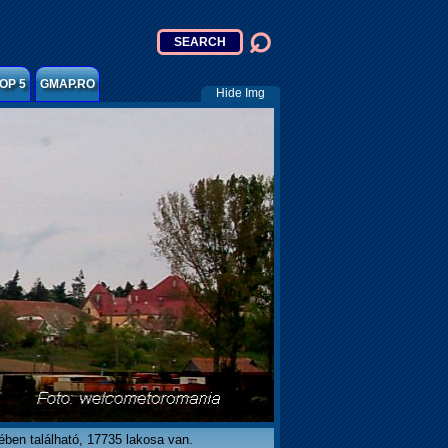
OP 5
GMAP.RO
Hide Img
ben található, 17735 lakosa van.