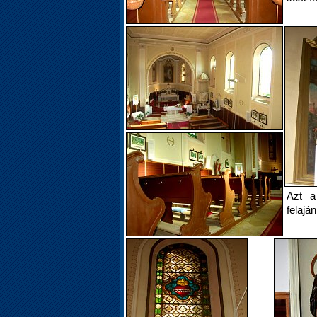
Azt a
felajá