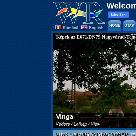
Welcom
Like
13k
HOME
UTAK
Românã
English
Képek az E671/DN79 Nagyvárad-Teme
>
UTAK
E671/DN79 (NAGYVÁRAD-T