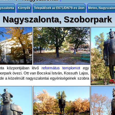
gyszalonta
Környék
Települések az E671/DN79-es úton
Meteo, Nagyszalo
Nagyszalonta, Szoborpark
nta központjában lévő
református templomot
egy
orpark övezi. Ott van Bocskai István, Kossuth Lajos,
de a közelmúlt nagyszalontai egyéniségeinek szobra