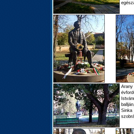
egésza
Arany
évfor
István
balljá
Sinka
szobrá