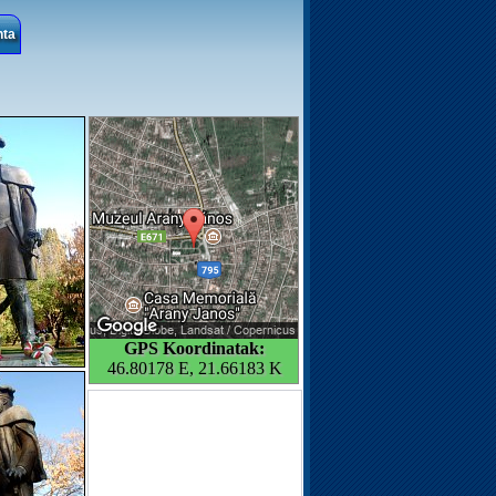
nta
GPS Koordinatak:
46.80178 E, 21.66183 K