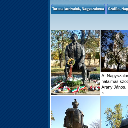
Turista látnivalók, Nagyszalonta
Szállás, Na
A Nagyszalo
hatalmas szob
Arany János, 
is.