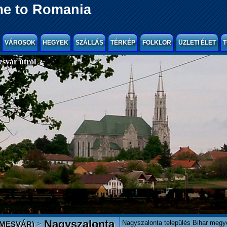
e to Romania
VÁROSOK
HEGYEK
SZÁLLÁS
TÉRKÉP
FOLKLOR
ÜZLETI ÉLET
T
svár útról
Nagyszalonta
Nagyszalonta település Bihar megyé
>
EMESVÁR)