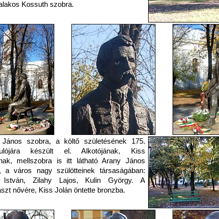
lakos Kossuth szobra.
 János szobra, a költő születésének 175.
dulójára készült el. Alkotójának, Kiss
nak, mellszobra is itt látható Arany János
n, a város nagy szülötteinek társaságában:
 István, Zilahy Lajos, Kulin György. A
szt nővére, Kiss Jolán öntette bronzba.