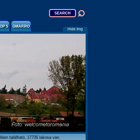
OP 5
GMAP.RO
Hide Img
ben található, 17735 lakosa van.