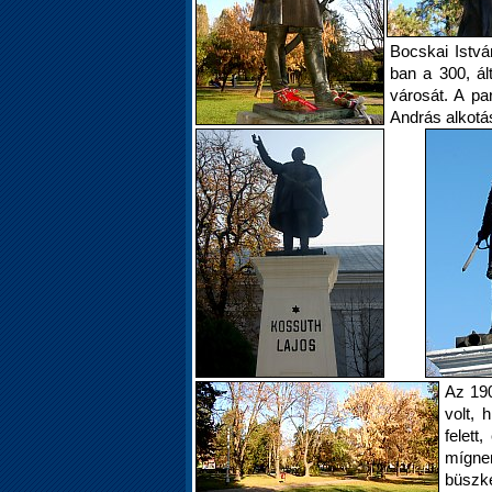
Bocskai Istvá
ban a 300, ált
városát. A pa
András alkotá
Az 190
volt, 
felett
mígne
büsz