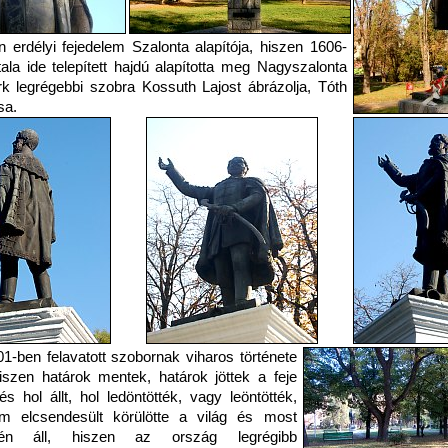
n erdélyi fejedelem Szalonta alapítója, hiszen 1606-
ala ide telepített hajdú alapította meg Nagyszalonta
rk legrégebbi szobra Kossuth Lajost ábrázolja, Tóth
sa.
1-ben felavatott szobornak viharos története
hiszen határok mentek, határok jöttek a feje
, és hol állt, hol ledöntötték, vagy leöntötték,
m elcsendesült körülötte a világ és most
kén áll, hiszen az ország legrégibb