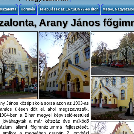
gyszalonta
Környék
Települések az E671/DN79-es úton
Meteo, Nagyszalo
alonta, Arany János főgim
ny János középiskola sorsa azon az 1903-as
tanács ülésen dölt el, ahol megszavazták,
904-ben a Bihar megyei képviselő-testületi
n jóváhagyták a már kétszáz éve működő
názium állami főgimnáziummá fejlesztését.
, amikor a megyében csupán 2, egyházi