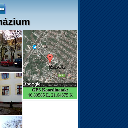
nta
názium
GPS Koordinatak:
46.80585 E, 21.64675 K