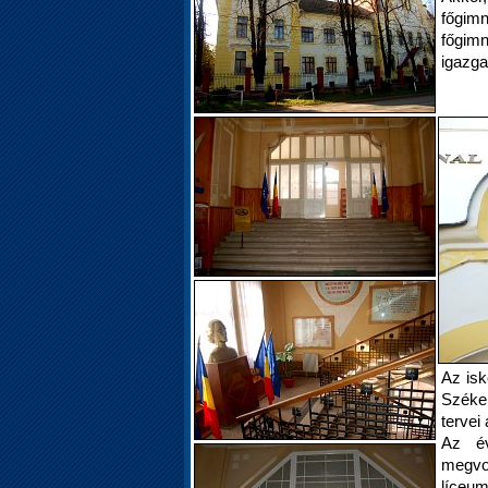
főgim
főgim
igazga
Az isk
Széke
tervei
Az év
megvo
líce