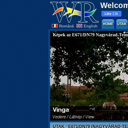
Welcom
Like
13k
HOME
UTAK
Românã
English
Képek az E671/DN79 Nagyvárad-Teme
>
UTAK
E671/DN79 (NAGYVÁRAD-T