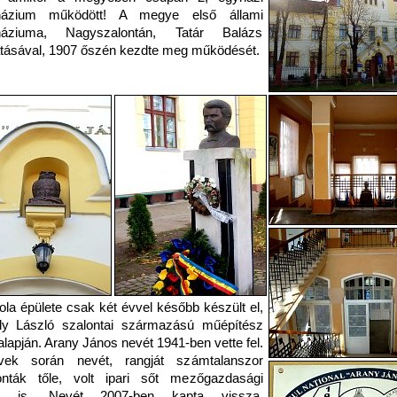
názium működött! A megye első állami
náziuma, Nagyszalontán, Tatár Balázs
tásával, 1907 őszén kezdte meg működését.
ola épülete csak két évvel később készült el,
ly László szalontai származású műépítész
 alapján. Arany János nevét 1941-ben vette fel.
ek során nevét, rangját számtalanszor
nták tőle, volt ipari sőt mezőgazdasági
um is. Nevét 2007-ben kapta vissza,