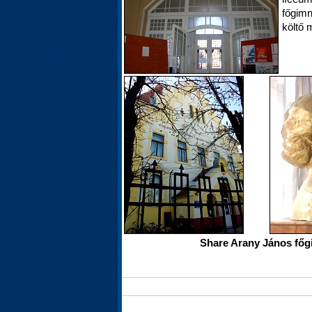
főgimn
költő 
Share Arany János főg