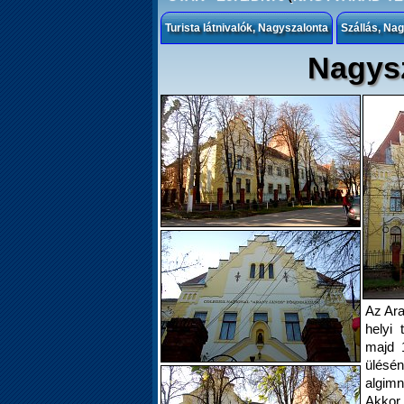
Turista látnivalók, Nagyszalonta
Szállás, Na
Nagysz
Az Ara
helyi 
majd 1
ülésé
algim
Akkor