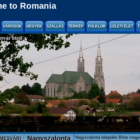
e to Romania
VÁROSOK
HEGYEK
SZÁLLÁS
TÉRKÉP
FOLKLOR
ÜZLETI ÉLET
T
svár útról
Nagyszalonta
Nagyszalonta település Bihar megyé
>
EMESVÁR)