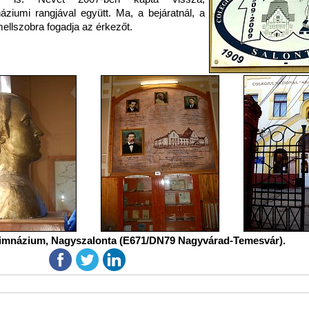
áziumi rangjával együtt. Ma, a bejáratnál, a
mellszobra fogadja az érkezőt.
imnázium, Nagyszalonta (E671/DN79 Nagyvárad-Temesvár).