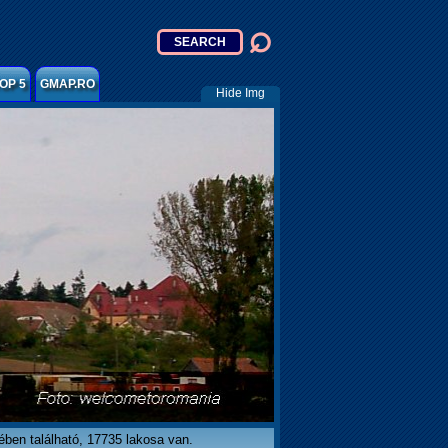
OP 5
GMAP.RO
Hide Img
ben található, 17735 lakosa van.