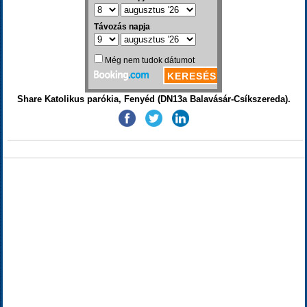
Share Katolikus parókia, Fenyéd (DN13a Balavásár-Csíkszereda).