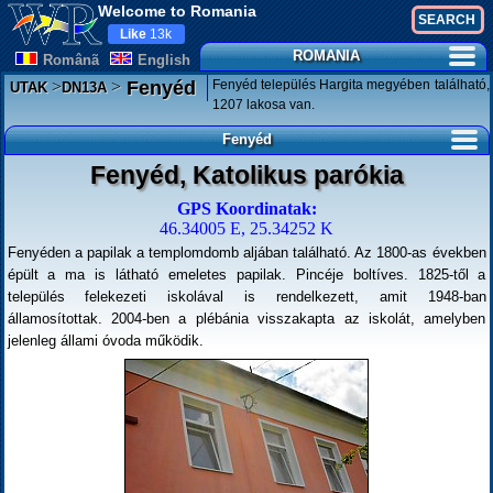
Welcome to Romania
Like
13k
ROMANIA
Românã
English
>
>
Fenyéd település Hargita megyében található,
Fenyéd
UTAK
DN13A
1207 lakosa van.
Fenyéd
Fenyéd, Katolikus parókia
GPS Koordinatak:
46.34005 E, 25.34252 K
Fenyéden a papilak a templomdomb aljában található. Az 1800-as években
épült a ma is látható emeletes papilak. Pincéje boltíves. 1825-től a
település felekezeti iskolával is rendelkezett, amit 1948-ban
államosítottak. 2004-ben a plébánia visszakapta az iskolát, amelyben
jelenleg állami óvoda működik.