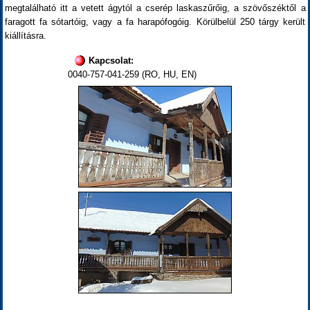
megtalálható itt a vetett ágytól a cserép laskaszűrőig, a szövőszéktől a
faragott fa sótartóig, vagy a fa harapófogóig. Körülbelül 250 tárgy került
kiállításra.
Kapcsolat:
0040-757-041-259 (RO, HU, EN)