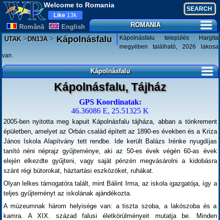
Welcome to Romania
Like
13k
ROMANIA
Românã
English
>
>
Kápolnásfalu település Hargita
Kápolnásfalu
UTAK
DN13A
megyében található, 2026 lakosa
van.
Kápolnásfalu
Kápolnásfalu, Tájház
GPS Koordinatak:
46.36086 E, 25.51325 K
2005-ben nyitotta meg kapuit Kápolnásfalu tájháza, abban a tönkrement
épületben, amelyet az Orbán család épített az 1890-es években és a Kriza
János Iskola Alapítvány tett rendbe. Ide került Balázs Irénke nyugdíjas
tanító néni néprajz gyűjteménye, aki az 50-es évek végén 60-as évek
elején elkezdte gyűjteni, vagy saját pénzén megvásárolni a kidobásra
szánt régi bútorokat, háztartási eszközöket, ruhákat.
Olyan lelkes támogatóra talált, mint Bálint Irma, az iskola igazgatója, így a
teljes gyűjteményt az iskolának ajándékozta.
A múzeumnak három helyisége van: a tiszta szoba, a lakószoba és a
kamra. A XIX. század falusi életkörülményeit mutatja be. Minden