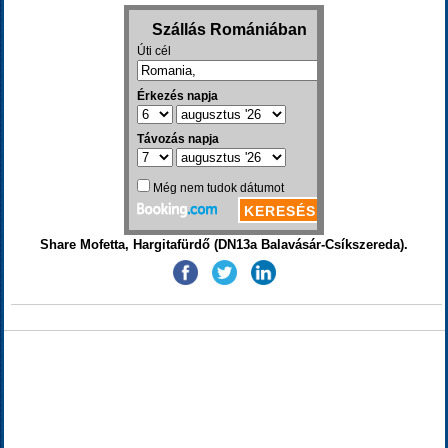
Share Mofetta, Hargitafürdő (DN13a Balavásár-Csíkszereda).