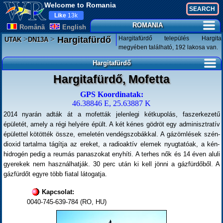
Welcome to Romania
Like
13k
ROMANIA
Românã
English
>
>
Hargitafürdő település Hargita
Hargitafürdő
UTAK
DN13A
megyében található, 192 lakosa van.
Hargitafürdő
Hargitafürdő, Mofetta
GPS Koordinatak:
46.38846 E, 25.63887 K
2014 nyarán adták át a mofetták jelenlegi kétkupolás, faszerkezetű
épületét, amely a régi helyére épült. A két kénes gödröt egy adminisztratív
épülettel kötötték össze, emeletén vendégszobákkal. A gázömlések szén-
dioxid tartalma tágítja az ereket, a radioaktív elemek nyugtatóak, a kén-
hidrogén pedig a reumás panaszokat enyhíti. A terhes nők és 14 éven aluli
gyerekek nem használhatják. 30 perc után ki kell jönni a gázfürdőből. A
gázfürdőt egyre több fiatal látogatja.
Kapcsolat:
0040-745-639-784 (RO, HU)