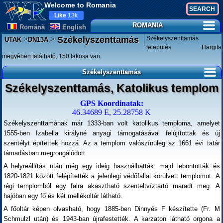
Welcome to Romania
Like
13k
ROMANIA
Românã
English
>
>
Székelyszenttamás
Székelyszenttamás
UTAK
DN13A
település Hargita
megyében található, 150 lakosa van.
Székelyszenttamás
Székelyszenttamás, Katolikus templom
GPS Koordinatak:
46.34689 E, 25.28758 K
Székelyszenttamának már 1333-ban volt katolikus temploma, amelyet
1555-ben Izabella királyné anyagi támogatásával felújítottak és új
szentélyt építettek hozzá. Az a templom valószínüleg az 1661 évi tatár
támadásban megrongálódott.
A helyreállítás után még egy ideig használhatták, majd lebontották és
1820-1821 között felépítették a jelenlegi védőfallal körülvett templomot. A
régi templomból egy falra akasztható szenteltvíztartó maradt meg. A
hajóban egy fő és két mellékoltár látható.
A főoltár képen olvasható, hogy 1885-ben Dinnyés F készítette (Fr. M
Schmulzl után) és 1943-ban újrafestették. A karzaton látható orgona a