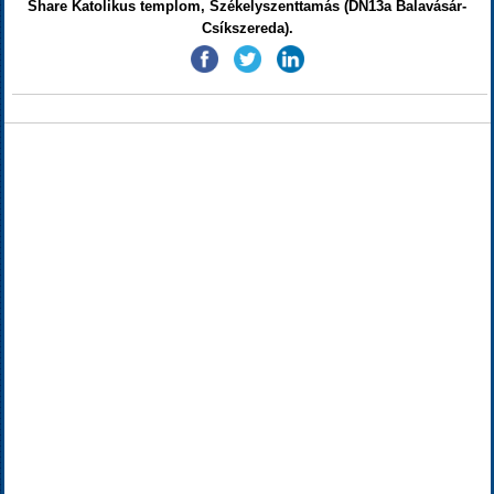
Share Katolikus templom, Székelyszenttamás (DN13a Balavásár-
Csíkszereda).