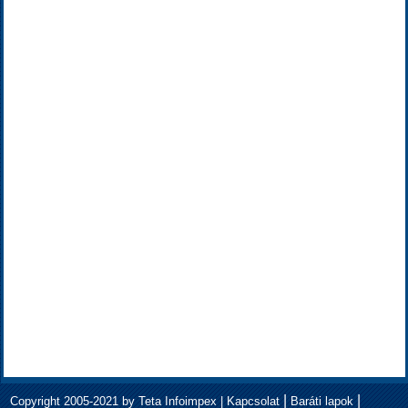
|
|
Copyright 2005-2021 by Teta Infoimpex |
Kapcsolat
Baráti lapok