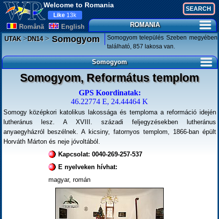
Welcome to Romania
Like
13k
ROMANIA
Românã
English
>
>
Somogyom település Szeben megyében
Somogyom
UTAK
DN14
található, 857 lakosa van.
Somogyom
Somogyom, Református templom
GPS Koordinatak:
46.22774 E, 24.44464 K
Somogy középkori katolikus lakossága és temploma a reformáció idején
lutheránus lesz. A XVIII. századi feljegyzésekben lutheránus
anyaegyházról beszélnek. A kicsiny, fatornyos templom, 1866-ban épült
Horváth Márton és neje jóvoltából.
Kapcsolat: 0040-269-257-537
E nyelveken hívhat:
magyar, román