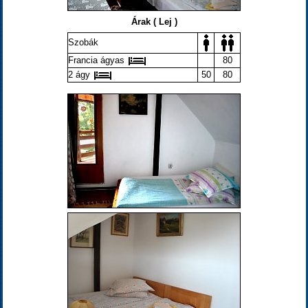
Árak ( Lej )
Szobák
Francia ágyas
80
2 ágy
50
80