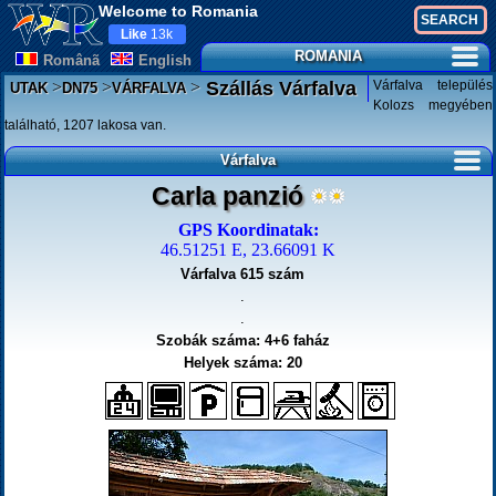
Welcome to Romania
Like
13k
ROMANIA
Românã
English
>
>
>
Várfalva település
Szállás Várfalva
UTAK
DN75
VÁRFALVA
Kolozs megyében
található, 1207 lakosa van.
Várfalva
Carla panzió
GPS Koordinatak:
46.51251 E, 23.66091 K
Várfalva 615 szám
.
.
Szobák száma: 4+6 faház
Helyek száma: 20