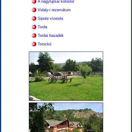
A nagylupsai kolostor
Vidaly-i rezervátum
Sipote vízesés
Torda
Tordai hasadék
Torockó