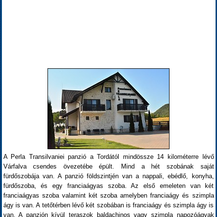
A Perla Transilvaniei panzió a Tordától mindössze 14 kilométerre lévő
Várfalva csendes övezetébe épült. Mind a hét szobának saját
fürdőszobája van. A panzió földszintjén van a nappali, ebédlő, konyha,
fürdőszoba, és egy franciaágyas szoba. Az első emeleten van két
franciaágyas szoba valamint két szoba amelyben franciaágy és szimpla
ágy is van. A tetőtérben lévő két szobában is franciaágy és szimpla ágy is
van. A panzión kívül teraszok baldachinos vagy szimpla napozóágyak