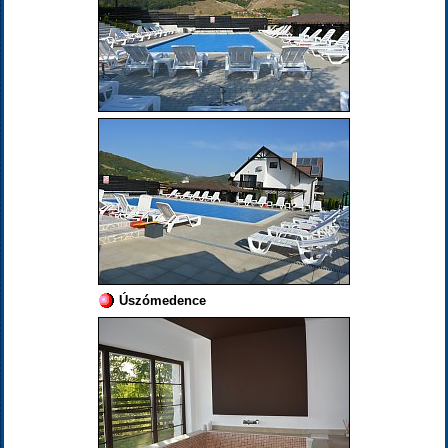
Úszómedence