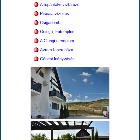
A topánfalvi víztározó
Pisoaia vízesés
Csigadomb
Goiești, Fatemplom
A Ciungi-i templom
Avram Iancu háza
Géneai leányvásár