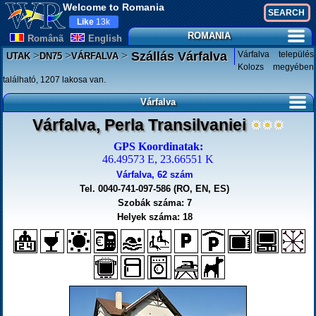
Welcome to Romania
Like
13k
ROMANIA
Românã
English
>
>
>
Várfalva település
Szállás Várfalva
UTAK
DN75
VÁRFALVA
Kolozs megyében
található, 1207 lakosa van.
Várfalva
Várfalva, Perla Transilvaniei
GPS Koordinatak:
46.49573 E, 23.66551 K
Várfalva, 62 szám
Tel. 0040-741-097-586 (RO, EN, ES)
Szobák száma: 7
Helyek száma: 18