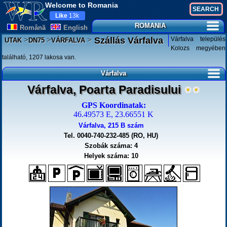
Welcome to Romania
Like
13k
ROMANIA
Românã
English
>
>
>
Várfalva település
Szállás Várfalva
UTAK
DN75
VÁRFALVA
Kolozs megyében
található, 1207 lakosa van.
Várfalva
Várfalva, Poarta Paradisului
GPS Koordinatak:
46.49573 E, 23.66551 K
Várfalva, 215 B szám
Tel. 0040-740-232-485 (RO, HU)
Szobák száma: 4
Helyek száma: 10