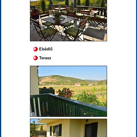
Ebédlő
Terasz