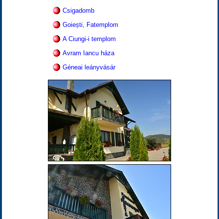
Csigadomb
Goiești, Fatemplom
A Ciungi-i templom
Avram Iancu háza
Géneai leányvásár