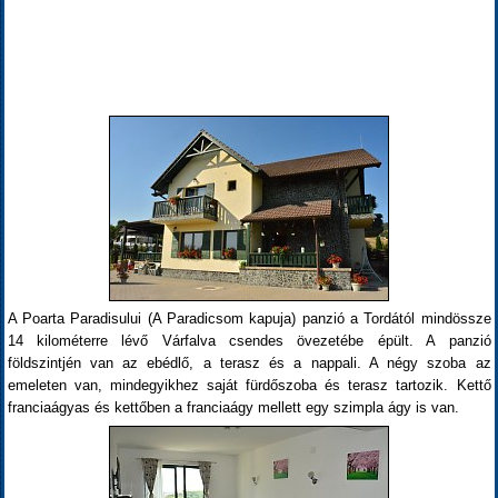
A Poarta Paradisului (A Paradicsom kapuja) panzió a Tordától mindössze
14 kilométerre lévő Várfalva csendes övezetébe épült. A panzió
földszintjén van az ebédlő, a terasz és a nappali. A négy szoba az
emeleten van, mindegyikhez saját fürdőszoba és terasz tartozik. Kettő
franciaágyas és kettőben a franciaágy mellett egy szimpla ágy is van.